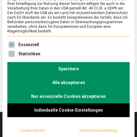
Ihrer Einwilligung zur Nutzung dieser Services willigen Sie auch in die
Verarbeitung Ihrer Daten in den USA gemäß Art. 49 (1) lit. a GDPR ein.
Der EuGH stuft die USA als ein Land mit unzureichendem Datenschutz
FEATURED
/
WISSEN
nach EU-Standards ein. Es besteht beispielsweise die Gefahr, dass US-
Die Quadratur des Eis
Behörden personenbezogene Daten in Überwachungsprogrammen
verarbeiten, ohne dass für Europäerinnen und Europäer eine
Klagemöglichkeit besteht.
on
14. April 2022
Johannes
Comment
Die
Es folgt eine Liste der Service-Gruppen, für die eine Ein
Quadratur
Ob hart, wachsweich, gerührt, gespiegelt, verbacken
Essenziell
des
– Eier gehören zu den variantenreichsten
Statistiken
Eis
Lebensmitteln überhaupt. Jede:r Bundesdeutsche
verzehrt durchschnittlich 238 Eier pro Jahr. Zum
Speichern
Osterfest ein paar hartgekochte Fakten.
Alle akzeptieren
Nur essenzielle Cookies akzeptieren
Individuelle Cookie-Einstellungen
Cookie-Details
Datenschutzerklärung
Das
lebensmittelmagazin
(.de) ist das Online-