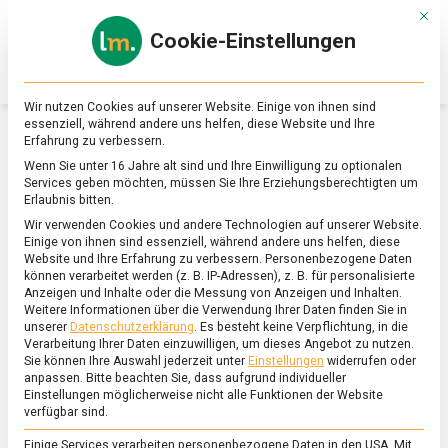
Skip
Mit d
to
Cookie-Einstellungen
content
lebensmittel
Das
Online-
Magazin
Wir nutzen Cookies auf unserer Website. Einige von ihnen sind
zu
essenziell, während andere uns helfen, diese Website und Ihre
Lebensmitteln
Erfahrung zu verbessern.
&
SCHLAGWORT:
EIDOTTER
Wenn Sie unter 16 Jahre alt sind und Ihre Einwilligung zu optionalen
Ernährung
Services geben möchten, müssen Sie Ihre Erziehungsberechtigten um
Erlaubnis bitten.
Wir verwenden Cookies und andere Technologien auf unserer Website.
Einige von ihnen sind essenziell, während andere uns helfen, diese
Website und Ihre Erfahrung zu verbessern.
Personenbezogene Daten
können verarbeitet werden (z. B. IP-Adressen), z. B. für personalisierte
Anzeigen und Inhalte oder die Messung von Anzeigen und Inhalten.
Weitere Informationen über die Verwendung Ihrer Daten finden Sie in
unserer
Datenschutzerklärung
.
Es besteht keine Verpflichtung, in die
Verarbeitung Ihrer Daten einzuwilligen, um dieses Angebot zu nutzen.
Sie können Ihre Auswahl jederzeit unter
Einstellungen
widerrufen oder
anpassen.
Bitte beachten Sie, dass aufgrund individueller
Einstellungen möglicherweise nicht alle Funktionen der Website
verfügbar sind.
Einige Services verarbeiten personenbezogene Daten in den USA. Mit