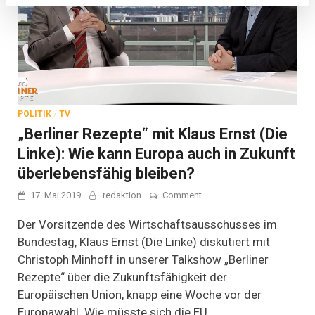
POLITIK
/
TV
„Berliner Rezepte“ mit Klaus Ernst (Die
Linke): Wie kann Europa auch in Zukunft
überlebensfähig bleiben?
on
17. Mai 2019
redaktion
Comment
„Berliner
Rezepte“
Der Vorsitzende des Wirtschaftsausschusses im
mit
Bundestag, Klaus Ernst (Die Linke) diskutiert mit
Klaus
Christoph Minhoff in unserer Talkshow „Berliner
Ernst
(Die
Rezepte“ über die Zukunftsfähigkeit der
Linke):
Europäischen Union, knapp eine Woche vor der
Wie
kann
Europawahl. Wie müsste sich die EU