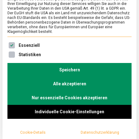
Ihrer Einwilligung zur Nutzung dieser Services willigen Sie auch in die
Verarbeitung Ihrer Daten in den USA gemäß Art. 49 (1) lit. a GDPR ein.
Der EuGH stuft die USA als ein Land mit unzureichendem Datenschutz
POLITIK
/
TV
nach EU-Standards ein. Es besteht beispielsweise die Gefahr, dass US-
„Berliner Rezepte“ mit Bernd Westphal
Behörden personenbezogene Daten in Überwachungsprogrammen
verarbeiten, ohne dass für Europäerinnen und Europäer eine
(SPD): „Wir brauchen mehr soziale
Klagemöglichkeit besteht.
Balance in Europa“
Es folgt eine Liste der Service-Gruppen, für die eine Ein
Essenziell
on
21. Mai 2019
redaktion
Comment
Statistiken
„Berliner
Rezepte“
Bernd Westphal, wirtschafts- und energiepolitischer
mit
Speichern
Sprecher der SPD, im Talk zu Europa, Europas
Bernd
Energieversorgung und der CO2-Reduktion.
Westphal
(SPD):
Alle akzeptieren
„Wir
brauchen
Nur essenzielle Cookies akzeptieren
mehr
soziale
Balance
Individuelle Cookie-Einstellungen
in
Europa“
Cookie-Details
Datenschutzerklärung