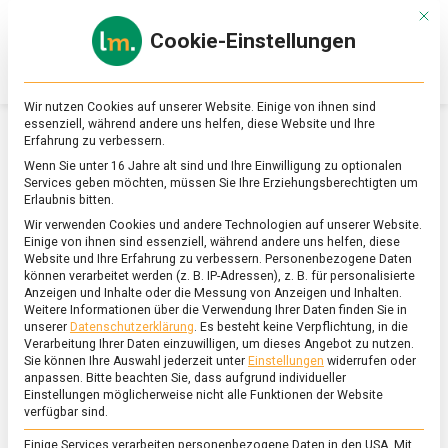
Skip
Mit d
to
Cookie-Einstellungen
content
lebensmittel
Das
Online-
Magazin
Wir nutzen Cookies auf unserer Website. Einige von ihnen sind
zu
essenziell, während andere uns helfen, diese Website und Ihre
Lebensmitteln
Erfahrung zu verbessern.
&
SCHLAGWORT:
ENERGIEPOLITIK
Wenn Sie unter 16 Jahre alt sind und Ihre Einwilligung zu optionalen
Ernährung
Services geben möchten, müssen Sie Ihre Erziehungsberechtigten um
Erlaubnis bitten.
Wir verwenden Cookies und andere Technologien auf unserer Website.
Einige von ihnen sind essenziell, während andere uns helfen, diese
Website und Ihre Erfahrung zu verbessern.
Personenbezogene Daten
können verarbeitet werden (z. B. IP-Adressen), z. B. für personalisierte
Anzeigen und Inhalte oder die Messung von Anzeigen und Inhalten.
Weitere Informationen über die Verwendung Ihrer Daten finden Sie in
unserer
Datenschutzerklärung
.
Es besteht keine Verpflichtung, in die
Verarbeitung Ihrer Daten einzuwilligen, um dieses Angebot zu nutzen.
Sie können Ihre Auswahl jederzeit unter
Einstellungen
widerrufen oder
anpassen.
Bitte beachten Sie, dass aufgrund individueller
Einstellungen möglicherweise nicht alle Funktionen der Website
verfügbar sind.
Einige Services verarbeiten personenbezogene Daten in den USA. Mit