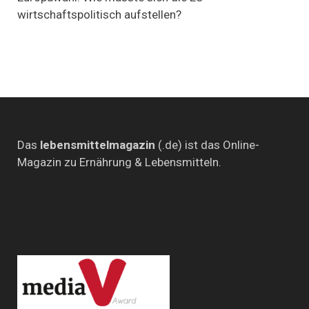
Europa
wirtschaftspolitisch aufstellen?
auch
in
Zukunft
überlebensfähig
bleiben?
Das
lebensmittelmagazin
(.de) ist das Online-
Magazin zu Ernährung & Lebensmitteln.