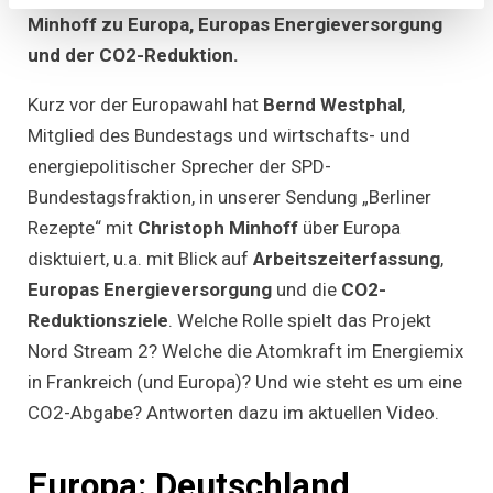
brauchen
Minhoff zu Europa, Europas Energieversorgung
mehr
soziale
und der CO2-Reduktion.
Balance
in
Europa“
Kurz vor der Europawahl hat
Bernd Westphal
,
Mitglied des Bundestags und wirtschafts- und
energiepolitischer Sprecher der SPD-
Bundestagsfraktion, in unserer Sendung „Berliner
Rezepte“ mit
Christoph Minhoff
über Europa
disktuiert, u.a. mit Blick auf
Arbeitszeiterfassung
,
Europas Energieversorgung
und die
CO2-
Reduktionsziele
. Welche Rolle spielt das Projekt
Nord Stream 2? Welche die Atomkraft im Energiemix
in Frankreich (und Europa)? Und wie steht es um eine
CO2-Abgabe? Antworten dazu im aktuellen Video.
Europa: Deutschland