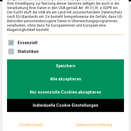
Ihrer Einwilligung zur Nutzung dieser Services willigen Sie auch in die
Verarbeitung Ihrer Daten in den USA gemäß Art. 49 (1) lit. a GDPR ein.
Der EuGH stuft die USA als ein Land mit unzureichendem Datenschutz
POLITIK
/
TV
nach EU-Standards ein. Es besteht beispielsweise die Gefahr, dass US-
Behörden personenbezogene Daten in Überwachungsprogrammen
„Berliner Rezepte“ mit
verarbeiten, ohne dass für Europäerinnen und Europäer eine
Klagemöglichkeit besteht.
Bernd Westphal (SPD):
Es folgt eine Liste der Service-Gruppen, für die eine Ein
Essenziell
„Wir brauchen mehr
Statistiken
Speichern
soziale Balance in
Alle akzeptieren
Europa“
Nur essenzielle Cookies akzeptieren
on
21. Mai 2019
redaktion
Comment
„Berliner
Individuelle Cookie-Einstellungen
Rezepte“
mit
Bernd Westphal, wirtschafts- und
Bernd
Westphal
energiepolitischer Sprecher der SPD-
(SPD):
Cookie-Details
Datenschutzerklärung
Bundestagsfraktion, im Talk mit Christoph
„Wir