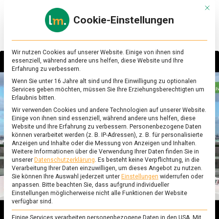
Skip
Mit d
to
Cookie-Einstellungen
content
lebensmittel
Das
Online-
Magazin
Wir nutzen Cookies auf unserer Website. Einige von ihnen sind
zu
essenziell, während andere uns helfen, diese Website und Ihre
Lebensmitteln
Erfahrung zu verbessern.
&
Wenn Sie unter 16 Jahre alt sind und Ihre Einwilligung zu optionalen
Sie sehen gerade einen Platzhalterinhalt von
Ernährung
Services geben möchten, müssen Sie Ihre Erziehungsberechtigten um
YouTube
. Um auf den eigentlichen Inhalt
Erlaubnis bitten.
zuzugreifen, klicken Sie auf die Schaltfläche
Wir verwenden Cookies und andere Technologien auf unserer Website.
unten. Bitte beachten Sie, dass dabei Daten an
Einige von ihnen sind essenziell, während andere uns helfen, diese
Drittanbieter weitergegeben werden.
Website und Ihre Erfahrung zu verbessern.
Personenbezogene Daten
Mehr Informationen
können verarbeitet werden (z. B. IP-Adressen), z. B. für personalisierte
Anzeigen und Inhalte oder die Messung von Anzeigen und Inhalten.
Inhalt entsperren
Weitere Informationen über die Verwendung Ihrer Daten finden Sie in
unserer
Datenschutzerklärung
.
Es besteht keine Verpflichtung, in die
Verarbeitung Ihrer Daten einzuwilligen, um dieses Angebot zu nutzen.
Erforderlichen Service akzeptieren und
Sie können Ihre Auswahl jederzeit unter
Einstellungen
widerrufen oder
Inhalte entsperren
anpassen.
Bitte beachten Sie, dass aufgrund individueller
Einstellungen möglicherweise nicht alle Funktionen der Website
verfügbar sind.
Einige Services verarbeiten personenbezogene Daten in den USA. Mit