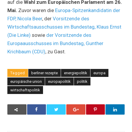
auf die
Wahl zum Europäischen Parlament am 26.
Mai.
Zuvor waren die
Europa-Spitzenkandidatin der
FDP, Nicola Beer
, der
Vorsitzende des
Wirtschaftsausschusses im Bundestag, Klaus Ernst
(Die Linke)
sowie
der Vorsitzende des
Europaausschusses im Bundestag, Gunther
Krichbaum (CDU)
, zu Gast.
Tagged
berliner rezepte
energiepolitik
europa
europäische union
europapolitik
politik
wirtschaftspolitik