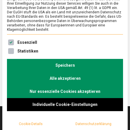
Ihrer Einwilligung zur Nutzung dieser Services willigen Sie auch in die
Verarbeitung Ihrer Daten in den USA gemäß Art. 49 (1) lit. a GDPR ein.
Der EuGH stuft die USA als ein Land mit unzureichendem Datenschutz
FEATURED
/
WISSEN
nach EU-Standards ein. Es besteht beispielsweise die Gefahr, dass US-
Die Quadratur des Eis
Behörden personenbezogene Daten in Überwachungsprogrammen
verarbeiten, ohne dass für Europäerinnen und Europäer eine
Klagemöglichkeit besteht.
on
14. April 2022
Johannes
Comment
Die
Es folgt eine Liste der Service-Gruppen, für die eine Ein
Quadratur
Ob hart, wachsweich, gerührt, gespiegelt, verbacken
Essenziell
des
– Eier gehören zu den variantenreichsten
Statistiken
Eis
Lebensmitteln überhaupt. Jede:r Bundesdeutsche
verzehrt durchschnittlich 238 Eier pro Jahr. Zum
Speichern
Osterfest ein paar hartgekochte Fakten.
Alle akzeptieren
Nur essenzielle Cookies akzeptieren
Individuelle Cookie-Einstellungen
Cookie-Details
Datenschutzerklärung
Das
lebensmittelmagazin
(.de) ist das Online-