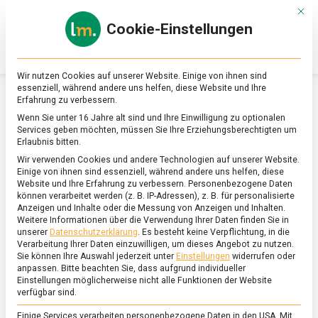
Skip
Mit d
to
Cookie-Einstellungen
content
lebensmittel
Das
Online-
Magazin
Wir nutzen Cookies auf unserer Website. Einige von ihnen sind
zu
essenziell, während andere uns helfen, diese Website und Ihre
Lebensmitteln
Erfahrung zu verbessern.
&
SCHLAGWORT:
ENTENEIER
Wenn Sie unter 16 Jahre alt sind und Ihre Einwilligung zu optionalen
Ernährung
Services geben möchten, müssen Sie Ihre Erziehungsberechtigten um
Erlaubnis bitten.
Wir verwenden Cookies und andere Technologien auf unserer Website.
Einige von ihnen sind essenziell, während andere uns helfen, diese
Website und Ihre Erfahrung zu verbessern.
Personenbezogene Daten
können verarbeitet werden (z. B. IP-Adressen), z. B. für personalisierte
Anzeigen und Inhalte oder die Messung von Anzeigen und Inhalten.
Weitere Informationen über die Verwendung Ihrer Daten finden Sie in
unserer
Datenschutzerklärung
.
Es besteht keine Verpflichtung, in die
Verarbeitung Ihrer Daten einzuwilligen, um dieses Angebot zu nutzen.
Sie können Ihre Auswahl jederzeit unter
Einstellungen
widerrufen oder
anpassen.
Bitte beachten Sie, dass aufgrund individueller
Einstellungen möglicherweise nicht alle Funktionen der Website
verfügbar sind.
Einige Services verarbeiten personenbezogene Daten in den USA. Mit