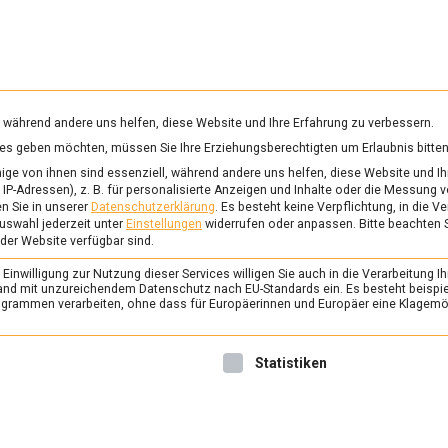
RUNG & GESUNDHEIT
WISSEN
WIRTSCHAFT
KULTU
mittelmagazin
, während andere uns helfen, diese Website und Ihre Erfahrung zu verbessern.
vices geben möchten, müssen Sie Ihre Erziehungsberechtigten um Erlaubnis bitten
STENZEIT
ge von ihnen sind essenziell, während andere uns helfen, diese Website und Ih
IP-Adressen), z. B. für personalisierte Anzeigen und Inhalte oder die Messung 
n Sie in unserer
Datenschutzerklärung
.
Es besteht keine Verpflichtung, in die V
uswahl jederzeit unter
Einstellungen
widerrufen oder anpassen.
Bitte beachten 
ERNÄHRUNG & GESUNDHEIT
/
FEAT
 der Website verfügbar sind.
40 Tage ohne: die chr
inwilligung zur Nutzung dieser Services willigen Sie auch in die Verarbeitung Ih
Fastenzeit
n Land mit unzureichendem Datenschutz nach EU-Standards ein. Es besteht beispi
rammen verarbeiten, ohne dass für Europäerinnen und Europäer eine Klagemög
4. März 2022
Johannes
Für Christen hat am Ascher
nwilligung erteilt werden kann. Die erste Service-Gruppe ist 
Statistiken
Fastenzeit, die bis Ostern d
steckt hinter Diät und Detox 
Kontext? Lebensmittelmagaz