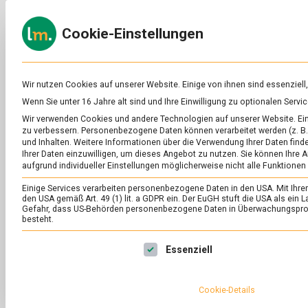
Skip
to
ERNÄH
Cookie-Einstellungen
content
lebens
Das
Online-
Magazin
zu
Wir nutzen Cookies auf unserer Website. Einige von ihnen sind essenziell
Lebensmitteln
Wenn Sie unter 16 Jahre alt sind und Ihre Einwilligung zu optionalen Ser
&
SCHLAGWORT:
FA
Wir verwenden Cookies und andere Technologien auf unserer Website. Eini
Ernährung
zu verbessern.
Personenbezogene Daten können verarbeitet werden (z. B. 
und Inhalten.
Weitere Informationen über die Verwendung Ihrer Daten finde
Ihrer Daten einzuwilligen, um dieses Angebot zu nutzen.
Sie können Ihre A
aufgrund individueller Einstellungen möglicherweise nicht alle Funktionen
Einige Services verarbeiten personenbezogene Daten in den USA. Mit Ihrer E
den USA gemäß Art. 49 (1) lit. a GDPR ein. Der EuGH stuft die USA als ei
Gefahr, dass US-Behörden personenbezogene Daten in Überwachungsprog
besteht.
Es folgt eine Liste der Service-Gruppen, für die eine Ei
Essenziell
Cookie-Details