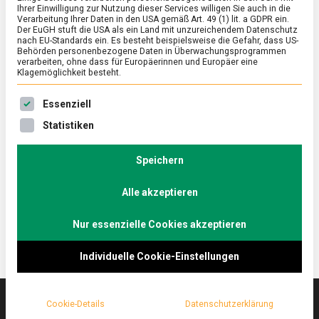
Ihrer Einwilligung zur Nutzung dieser Services willigen Sie auch in die
Verarbeitung Ihrer Daten in den USA gemäß Art. 49 (1) lit. a GDPR ein.
Der EuGH stuft die USA als ein Land mit unzureichendem Datenschutz
FEATURED
/
KULTUR
nach EU-Standards ein. Es besteht beispielsweise die Gefahr, dass US-
Der beste Döner Berlins
Behörden personenbezogene Daten in Überwachungsprogrammen
verarbeiten, ohne dass für Europäerinnen und Europäer eine
Klagemöglichkeit besteht.
on
29. Januar 2021
Johannes
Comment
Der
Es folgt eine Liste der Service-Gruppen, für die eine Ein
beste
Des Einen Grundnahrungsmittel, des Anderen
Essenziell
Döner
geheimes Laster – Döner Kebab. Das Fastfood mit
Statistiken
Berlins
türkischen Wurzeln ist längst im Kanon deutscher
Küche festverankert. lebensmittelmagazin.de hat
Speichern
sich im Dönerepizentrum Berlin auf die Suche
begeben.
Alle akzeptieren
Nur essenzielle Cookies akzeptieren
Individuelle Cookie-Einstellungen
Cookie-Details
Datenschutzerklärung