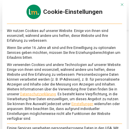
Skip
Mit d
to
Cookie-Einstellungen
content
lebensmittel
Das
Online-
Magazin
Wir nutzen Cookies auf unserer Website. Einige von ihnen sind
zu
essenziell, während andere uns helfen, diese Website und Ihre
Lebensmitteln
Erfahrung zu verbessern.
&
SCHLAGWORT:
FASTFOOD
Wenn Sie unter 16 Jahre alt sind und Ihre Einwilligung zu optionalen
Ernährung
Services geben möchten, müssen Sie Ihre Erziehungsberechtigten um
Erlaubnis bitten.
Wir verwenden Cookies und andere Technologien auf unserer Website.
Einige von ihnen sind essenziell, während andere uns helfen, diese
Website und Ihre Erfahrung zu verbessern.
Personenbezogene Daten
können verarbeitet werden (z. B. IP-Adressen), z. B. für personalisierte
Anzeigen und Inhalte oder die Messung von Anzeigen und Inhalten.
Weitere Informationen über die Verwendung Ihrer Daten finden Sie in
unserer
Datenschutzerklärung
.
Es besteht keine Verpflichtung, in die
Verarbeitung Ihrer Daten einzuwilligen, um dieses Angebot zu nutzen.
Sie können Ihre Auswahl jederzeit unter
Einstellungen
widerrufen oder
anpassen.
Bitte beachten Sie, dass aufgrund individueller
Einstellungen möglicherweise nicht alle Funktionen der Website
verfügbar sind.
Einige Services verarbeiten personenbezogene Daten in den USA. Mit