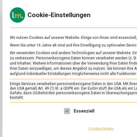
Skip
to
ERNÄH
Cookie-Einstellungen
content
lebens
Das
Online-
Magazin
zu
Wir nutzen Cookies auf unserer Website. Einige von ihnen sind essenziell
Lebensmitteln
Wenn Sie unter 16 Jahre alt sind und Ihre Einwilligung zu optionalen Ser
&
SCHLAGWORT:
FL
Wir verwenden Cookies und andere Technologien auf unserer Website. Eini
Ernährung
zu verbessern.
Personenbezogene Daten können verarbeitet werden (z. B. 
und Inhalten.
Weitere Informationen über die Verwendung Ihrer Daten finde
Ihrer Daten einzuwilligen, um dieses Angebot zu nutzen.
Sie können Ihre A
aufgrund individueller Einstellungen möglicherweise nicht alle Funktionen
Einige Services verarbeiten personenbezogene Daten in den USA. Mit Ihrer E
den USA gemäß Art. 49 (1) lit. a GDPR ein. Der EuGH stuft die USA als ei
Gefahr, dass US-Behörden personenbezogene Daten in Überwachungsprog
besteht.
Es folgt eine Liste der Service-Gruppen, für die eine Ei
Essenziell
Cookie-Details