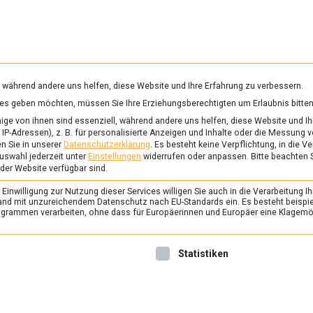
RUNG & GESUNDHEIT
WISSEN
WIRTSCHAFT
KULTU
mittelmagazin
, während andere uns helfen, diese Website und Ihre Erfahrung zu verbessern.
vices geben möchten, müssen Sie Ihre Erziehungsberechtigten um Erlaubnis bitten
EISCHFREI
ge von ihnen sind essenziell, während andere uns helfen, diese Website und Ih
IP-Adressen), z. B. für personalisierte Anzeigen und Inhalte oder die Messung 
n Sie in unserer
Datenschutzerklärung
.
Es besteht keine Verpflichtung, in die V
uswahl jederzeit unter
Einstellungen
widerrufen oder anpassen.
Bitte beachten 
ERNÄHRUNG & GESUNDHEIT
/
FEAT
 der Website verfügbar sind.
40 Tage ohne: die chr
inwilligung zur Nutzung dieser Services willigen Sie auch in die Verarbeitung Ih
Fastenzeit
n Land mit unzureichendem Datenschutz nach EU-Standards ein. Es besteht beispi
rammen verarbeiten, ohne dass für Europäerinnen und Europäer eine Klagemög
4. März 2022
Johannes
Für Christen hat am Ascher
nwilligung erteilt werden kann. Die erste Service-Gruppe ist 
Statistiken
Fastenzeit, die bis Ostern d
steckt hinter Diät und Detox 
Kontext? Lebensmittelmagaz