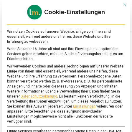
Skip
Mit d
to
Cookie-Einstellungen
content
lebensmittel
Das
Online-
Magazin
Wir nutzen Cookies auf unserer Website. Einige von ihnen sind
zu
essenziell, während andere uns helfen, diese Website und Ihre
Lebensmitteln
Erfahrung zu verbessern.
&
SCHLAGWORT:
FOCACCIA
Wenn Sie unter 16 Jahre alt sind und Ihre Einwilligung zu optionalen
Ernährung
Services geben möchten, müssen Sie Ihre Erziehungsberechtigten um
Erlaubnis bitten.
Wir verwenden Cookies und andere Technologien auf unserer Website.
Einige von ihnen sind essenziell, während andere uns helfen, diese
Website und Ihre Erfahrung zu verbessern.
Personenbezogene Daten
können verarbeitet werden (z. B. IP-Adressen), z. B. für personalisierte
Anzeigen und Inhalte oder die Messung von Anzeigen und Inhalten.
Weitere Informationen über die Verwendung Ihrer Daten finden Sie in
unserer
Datenschutzerklärung
.
Es besteht keine Verpflichtung, in die
Verarbeitung Ihrer Daten einzuwilligen, um dieses Angebot zu nutzen.
Sie können Ihre Auswahl jederzeit unter
Einstellungen
widerrufen oder
anpassen.
Bitte beachten Sie, dass aufgrund individueller
Einstellungen möglicherweise nicht alle Funktionen der Website
verfügbar sind.
Einige Services verarbeiten personenbezogene Daten in den USA. Mit