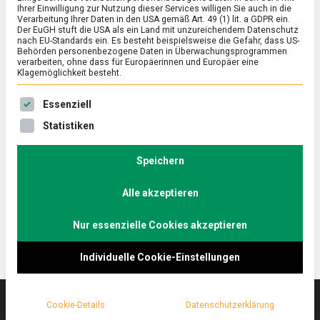
Ihrer Einwilligung zur Nutzung dieser Services willigen Sie auch in die
Verarbeitung Ihrer Daten in den USA gemäß Art. 49 (1) lit. a GDPR ein.
Der EuGH stuft die USA als ein Land mit unzureichendem Datenschutz
ERNÄHRUNG & GESUNDHEIT
/
FEATURED
nach EU-Standards ein. Es besteht beispielsweise die Gefahr, dass US-
Pistazien, grünes Glück aus Sizilien
Behörden personenbezogene Daten in Überwachungsprogrammen
verarbeiten, ohne dass für Europäerinnen und Europäer eine
Klagemöglichkeit besteht.
on
1. September 2023
Johannes
Comment
Pistazien,
Es folgt eine Liste der Service-Gruppen, für die eine Ein
grünes
Mit mannigfaltigen Zubereitungen und Rezepten
Essenziell
Glück
feierte das Pistachio Street Food Festival am
Statistiken
aus
vergangenen Wochenende in Berlin die Steinfrucht
Sizilien
mit dem charakteristischen Grünton.
Speichern
Lebensmittelmagazin.de knackt die Nuss, die keine
ist.
Alle akzeptieren
Nur essenzielle Cookies akzeptieren
Individuelle Cookie-Einstellungen
Cookie-Details
Datenschutzerklärung