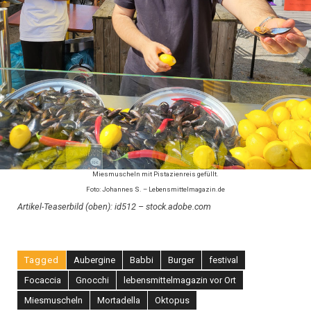
Miesmuscheln mit Pistazienreis gefüllt.
Foto: Johannes S. – Lebensmittelmagazin.de
Artikel-Teaserbild (oben):
id512 – stock.adobe.com
Tagged
Aubergine
Babbi
Burger
festival
Focaccia
Gnocchi
lebensmittelmagazin vor Ort
Miesmuscheln
Mortadella
Oktopus