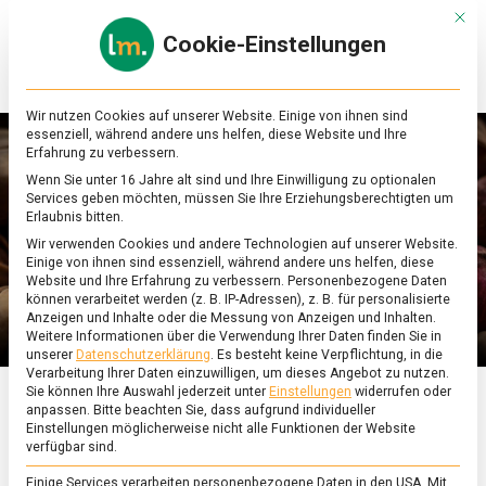
Skip
Mit d
to
Cookie-Einstellungen
content
lebensmittel
Das
Online-
Magazin
Wir nutzen Cookies auf unserer Website. Einige von ihnen sind
zu
essenziell, während andere uns helfen, diese Website und Ihre
Lebensmitteln
Erfahrung zu verbessern.
&
Wenn Sie unter 16 Jahre alt sind und Ihre Einwilligung zu optionalen
Ernährung
Services geben möchten, müssen Sie Ihre Erziehungsberechtigten um
Erlaubnis bitten.
Wir verwenden Cookies und andere Technologien auf unserer Website.
Einige von ihnen sind essenziell, während andere uns helfen, diese
Website und Ihre Erfahrung zu verbessern.
Personenbezogene Daten
können verarbeitet werden (z. B. IP-Adressen), z. B. für personalisierte
Anzeigen und Inhalte oder die Messung von Anzeigen und Inhalten.
Weitere Informationen über die Verwendung Ihrer Daten finden Sie in
unserer
Datenschutzerklärung
.
Es besteht keine Verpflichtung, in die
Verarbeitung Ihrer Daten einzuwilligen, um dieses Angebot zu nutzen.
Sie können Ihre Auswahl jederzeit unter
Einstellungen
widerrufen oder
anpassen.
Bitte beachten Sie, dass aufgrund individueller
ERNÄHRUNG & GESUNDHEIT
/
FEATURED
Einstellungen möglicherweise nicht alle Funktionen der Website
verfügbar sind.
Pistazien, grünes Glück
Einige Services verarbeiten personenbezogene Daten in den USA. Mit