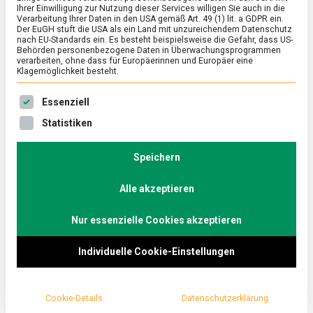
Ihrer Einwilligung zur Nutzung dieser Services willigen Sie auch in die
aus Sizilien
Verarbeitung Ihrer Daten in den USA gemäß Art. 49 (1) lit. a GDPR ein.
Der EuGH stuft die USA als ein Land mit unzureichendem Datenschutz
nach EU-Standards ein. Es besteht beispielsweise die Gefahr, dass US-
on
1. September 2023
Johannes
Comment
Behörden personenbezogene Daten in Überwachungsprogrammen
Pistazien
verarbeiten, ohne dass für Europäerinnen und Europäer eine
grünes
Klagemöglichkeit besteht.
Glück
Mit mannigfaltigen Zubereitungen und Rezepten
aus
Es folgt eine Liste der Service-Gruppen, für die eine Ein
Essenziell
Sizilien
feierte das Pistachio Street Food Festival am
Statistiken
vergangenen Wochenende in Berlin die
Steinfrucht mit dem charakteristischen Grünton.
Speichern
Lebensmittelmagazin.de knackt die Nuss, die
keine ist.
Alle akzeptieren
Pistazien sind mehr als nur ein salziger Snack vorm
Nur essenzielle Cookies akzeptieren
Fernseher, an dessen harter Schale gelegentlich die
Individuelle Cookie-Einstellungen
Fingernägel beim Öffnen splittern. Das bewiesen 21
Gastronomien, Feinkostläden und Patisserien, mit
ihren Foodtrucks und Ständen im Gleisdreieckpark
Cookie-Details
Datenschutzerklärung