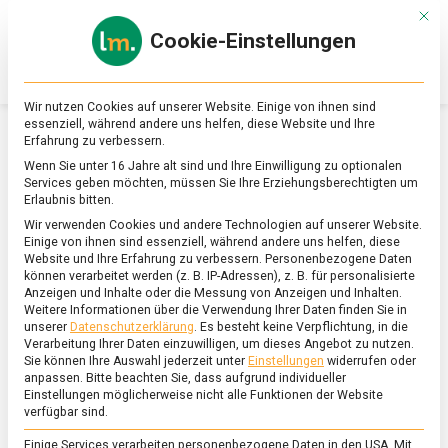
Skip
Mit d
to
Cookie-Einstellungen
content
lebensmittel
Das
Online-
Magazin
Wir nutzen Cookies auf unserer Website. Einige von ihnen sind
zu
essenziell, während andere uns helfen, diese Website und Ihre
Lebensmitteln
Erfahrung zu verbessern.
&
SCHLAGWORT:
FRITTIEREN
Wenn Sie unter 16 Jahre alt sind und Ihre Einwilligung zu optionalen
Ernährung
Services geben möchten, müssen Sie Ihre Erziehungsberechtigten um
Erlaubnis bitten.
Wir verwenden Cookies und andere Technologien auf unserer Website.
Einige von ihnen sind essenziell, während andere uns helfen, diese
Website und Ihre Erfahrung zu verbessern.
Personenbezogene Daten
können verarbeitet werden (z. B. IP-Adressen), z. B. für personalisierte
Anzeigen und Inhalte oder die Messung von Anzeigen und Inhalten.
Weitere Informationen über die Verwendung Ihrer Daten finden Sie in
unserer
Datenschutzerklärung
.
Es besteht keine Verpflichtung, in die
Verarbeitung Ihrer Daten einzuwilligen, um dieses Angebot zu nutzen.
Sie können Ihre Auswahl jederzeit unter
Einstellungen
widerrufen oder
anpassen.
Bitte beachten Sie, dass aufgrund individueller
Einstellungen möglicherweise nicht alle Funktionen der Website
verfügbar sind.
Einige Services verarbeiten personenbezogene Daten in den USA. Mit