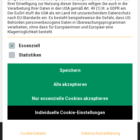
Ihrer Einwilligung zur Nutzung dieser Services willigen Sie auch in die
Verarbeitung Ihrer Daten in den USA gemäß Art. 49 (1) lit. a GDPR ein.
Der EuGH stuft die USA als ein Land mit unzureichendem Datenschutz
ERNÄHRUNG & GESUNDHEIT
/
FEATURED
/
WISSEN
nach EU-Standards ein. Es besteht beispielsweise die Gefahr, dass US-
Achtung – heiß und fettig!
Behörden personenbezogene Daten in Überwachungsprogrammen
verarbeiten, ohne dass für Europäerinnen und Europäer eine
Klagemöglichkeit besteht.
on
30. April 2021
Johannes
Comment
Achtung
Es folgt eine Liste der Service-Gruppen, für die eine Ein
–
Pommes frites – als Fastfood öffentlich geschmäht,
Essenziell
heiß
aber doch die heimliche Leidenschaft vieler. Sie sind
Statistiken
und
der perfekte Begleiter zur Currywurst, unentbehrlich
fettig!
als „Pommes Schranke“ auf der „Assiplatte“, aber
Speichern
auch zu Champagner. Lebensmittelmagazin.de sucht
nach Tipps und Tricks für die besten DIY-Pommes.
Alle akzeptieren
Nur essenzielle Cookies akzeptieren
Individuelle Cookie-Einstellungen
Cookie-Details
Datenschutzerklärung