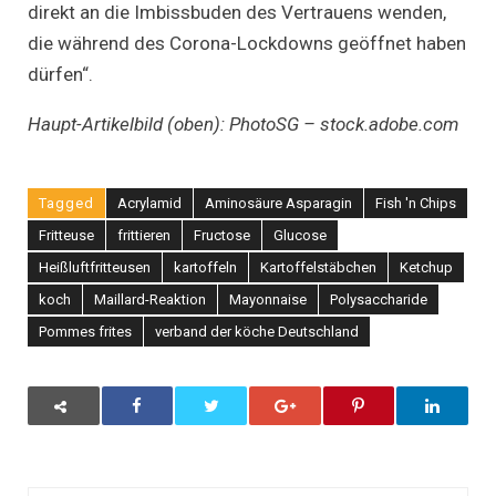
direkt an die Imbissbuden des Vertrauens wenden,
die während des Corona-Lockdowns geöffnet haben
dürfen“.
Haupt-Artikelbild (oben): PhotoSG – stock.adobe.com
Tagged
Acrylamid
Aminosäure Asparagin
Fish 'n Chips
Fritteuse
frittieren
Fructose
Glucose
Heißluftfritteusen
kartoffeln
Kartoffelstäbchen
Ketchup
koch
Maillard-Reaktion
Mayonnaise
Polysaccharide
Pommes frites
verband der köche Deutschland