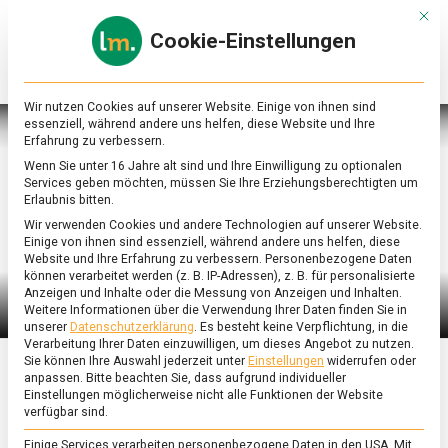
Skip
Mit d
to
Cookie-Einstellungen
content
lebensmittel
Das
Online-
Magazin
Wir nutzen Cookies auf unserer Website. Einige von ihnen sind
zu
essenziell, während andere uns helfen, diese Website und Ihre
Lebensmitteln
Erfahrung zu verbessern.
&
Wenn Sie unter 16 Jahre alt sind und Ihre Einwilligung zu optionalen
Ernährung
Services geben möchten, müssen Sie Ihre Erziehungsberechtigten um
Erlaubnis bitten.
Wir verwenden Cookies und andere Technologien auf unserer Website.
Einige von ihnen sind essenziell, während andere uns helfen, diese
Website und Ihre Erfahrung zu verbessern.
Personenbezogene Daten
können verarbeitet werden (z. B. IP-Adressen), z. B. für personalisierte
Anzeigen und Inhalte oder die Messung von Anzeigen und Inhalten.
Weitere Informationen über die Verwendung Ihrer Daten finden Sie in
unserer
Datenschutzerklärung
.
Es besteht keine Verpflichtung, in die
Verarbeitung Ihrer Daten einzuwilligen, um dieses Angebot zu nutzen.
Sie können Ihre Auswahl jederzeit unter
Einstellungen
widerrufen oder
anpassen.
Bitte beachten Sie, dass aufgrund individueller
ERNÄHRUNG & GESUNDHEIT
/
FEATURED
/
WISSEN
Einstellungen möglicherweise nicht alle Funktionen der Website
verfügbar sind.
Achtung – heiß und
Einige Services verarbeiten personenbezogene Daten in den USA. Mit