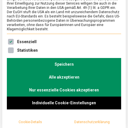
Ihrer Einwilligung zur Nutzung dieser Services willigen Sie auch in die
fettig!
Verarbeitung Ihrer Daten in den USA gemäß Art. 49 (1) lit. a GDPR ein.
Der EuGH stuft die USA als ein Land mit unzureichendem Datenschutz
nach EU-Standards ein. Es besteht beispielsweise die Gefahr, dass US-
on
30. April 2021
Johannes
Comment
Behörden personenbezogene Daten in Überwachungsprogrammen
Achtung
verarbeiten, ohne dass für Europäerinnen und Europäer eine
–
Klagemöglichkeit besteht.
heiß
Pommes frites – als Fastfood öffentlich
und
Es folgt eine Liste der Service-Gruppen, für die eine Ein
Essenziell
fettig!
geschmäht, aber doch die heimliche Leidenschaft
Statistiken
vieler. Sie sind der perfekte Begleiter zur
Currywurst, unentbehrlich als „Pommes
Speichern
Schranke“ auf der „Assiplatte“, aber auch zu
Champagner, wie die Luxusmarke Moët &
Alle akzeptieren
Chandon vor wenigen Jahren im Interview
Nur essenzielle Cookies akzeptieren
kolportierte. Lebensmittelmagazin.de sucht nach
Tipps und Tricks für die besten DIY-Pommes.
Individuelle Cookie-Einstellungen
Die Frittenverkäuferin drehte aus dem
Zeitungsbogen, es mag der Guardian gewesen sein,
Cookie-Details
Datenschutzerklärung