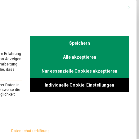
Mit die
R
POLITIK
TV
Speichern
.
re Erfahrung
Alle akzeptieren
von Anzeigen
erarbeitung
Sie, dass
Nur essenzielle Cookies akzeptieren
URED
räume: Lass
Individuelle Cookie-Einstellungen
rer Daten in
elsweise die
lichkeit
on
Comment
Kulinarische
Blütenträume:
ur auf dem Tisch
essenziell und kann nicht abgewählt werden.
Lass
ller.
Blumen
eine Expertin für
essen!
Datenschutzerklärung