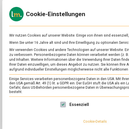
Skip
to
ERNÄH
Cookie-Einstellungen
content
lebens
Das
Online-
Magazin
zu
Wir nutzen Cookies auf unserer Website. Einige von ihnen sind essenziell
Lebensmitteln
Wenn Sie unter 16 Jahre alt sind und Ihre Einwilligung zu optionalen Ser
&
SCHLAGWORT:
GÄ
Wir verwenden Cookies und andere Technologien auf unserer Website. Eini
Ernährung
zu verbessern.
Personenbezogene Daten können verarbeitet werden (z. B. 
und Inhalten.
Weitere Informationen über die Verwendung Ihrer Daten finde
Ihrer Daten einzuwilligen, um dieses Angebot zu nutzen.
Sie können Ihre A
aufgrund individueller Einstellungen möglicherweise nicht alle Funktionen
Einige Services verarbeiten personenbezogene Daten in den USA. Mit Ihrer E
den USA gemäß Art. 49 (1) lit. a GDPR ein. Der EuGH stuft die USA als ei
Gefahr, dass US-Behörden personenbezogene Daten in Überwachungsprog
besteht.
Es folgt eine Liste der Service-Gruppen, für die eine Ei
Essenziell
Cookie-Details