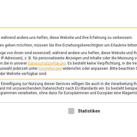
RUNG & GESUNDHEIT
WISSEN
WIRTSCHAFT
KULTU
mittelmagazin
, während andere uns helfen, diese Website und Ihre Erfahrung zu verbessern.
vices geben möchten, müssen Sie Ihre Erziehungsberechtigten um Erlaubnis bitten
NSEBLÜMCHEN
ge von ihnen sind essenziell, während andere uns helfen, diese Website und Ih
IP-Adressen), z. B. für personalisierte Anzeigen und Inhalte oder die Messung 
n Sie in unserer
Datenschutzerklärung
.
Es besteht keine Verpflichtung, in die V
uswahl jederzeit unter
Einstellungen
widerrufen oder anpassen.
Bitte beachten 
ERNÄHRUNG & GESUNDHEIT
/
FEAT
 der Website verfügbar sind.
Kulinarische Blütent
inwilligung zur Nutzung dieser Services willigen Sie auch in die Verarbeitung Ih
Blumen essen!
n Land mit unzureichendem Datenschutz nach EU-Standards ein. Es besteht beispi
rammen verarbeiten, ohne dass für Europäerinnen und Europäer eine Klagemög
26. August 2022
Johannes
Blumen machen sich nicht n
nwilligung erteilt werden kann. Die erste Service-Gruppe ist 
Statistiken
gut, sondern auch auf dem Te
Lebensmittelmagazin.de hat 
Blütenküche besucht.