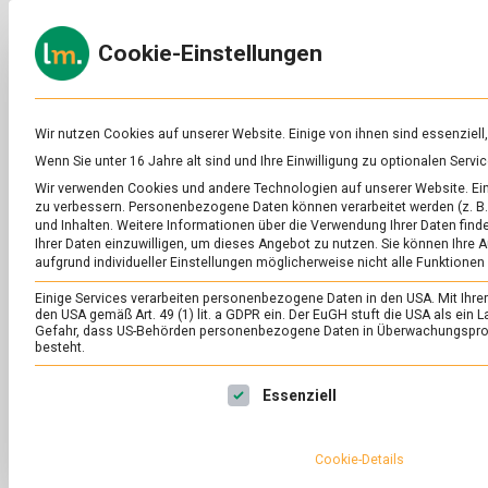
Skip
to
ERNÄH
Cookie-Einstellungen
content
lebens
Das
Online-
Magazin
zu
Wir nutzen Cookies auf unserer Website. Einige von ihnen sind essenziell
Lebensmitteln
Wenn Sie unter 16 Jahre alt sind und Ihre Einwilligung zu optionalen Ser
&
SCHLAGWORT:
GN
Wir verwenden Cookies und andere Technologien auf unserer Website. Eini
Ernährung
zu verbessern.
Personenbezogene Daten können verarbeitet werden (z. B. 
und Inhalten.
Weitere Informationen über die Verwendung Ihrer Daten finde
Ihrer Daten einzuwilligen, um dieses Angebot zu nutzen.
Sie können Ihre A
aufgrund individueller Einstellungen möglicherweise nicht alle Funktionen
Einige Services verarbeiten personenbezogene Daten in den USA. Mit Ihrer E
den USA gemäß Art. 49 (1) lit. a GDPR ein. Der EuGH stuft die USA als ei
Gefahr, dass US-Behörden personenbezogene Daten in Überwachungsprog
besteht.
Es folgt eine Liste der Service-Gruppen, für die eine Ei
Essenziell
Cookie-Details