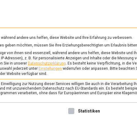
RUNG & GESUNDHEIT
WISSEN
WIRTSCHAFT
KULTU
mittelmagazin
, während andere uns helfen, diese Website und Ihre Erfahrung zu verbessern.
vices geben möchten, müssen Sie Ihre Erziehungsberechtigten um Erlaubnis bitten
OCCHI
ge von ihnen sind essenziell, während andere uns helfen, diese Website und Ih
IP-Adressen), z. B. für personalisierte Anzeigen und Inhalte oder die Messung 
n Sie in unserer
Datenschutzerklärung
.
Es besteht keine Verpflichtung, in die V
uswahl jederzeit unter
Einstellungen
widerrufen oder anpassen.
Bitte beachten 
ERNÄHRUNG & GESUNDHEIT
/
FEAT
 der Website verfügbar sind.
Pistazien, grünes Glü
inwilligung zur Nutzung dieser Services willigen Sie auch in die Verarbeitung Ih
1. September 2023
Johannes
n Land mit unzureichendem Datenschutz nach EU-Standards ein. Es besteht beispi
rammen verarbeiten, ohne dass für Europäerinnen und Europäer eine Klagemög
Mit mannigfaltigen Zuberei
feierte das Pistachio Street
nwilligung erteilt werden kann. Die erste Service-Gruppe ist 
Statistiken
vergangenen Wochenende in 
Steinfrucht mit dem charakt
Lebensmittelmagazin.de knac