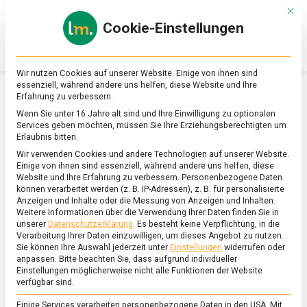
Skip
Mit d
to
Cookie-Einstellungen
content
lebensmittel
Das
Online-
Magazin
Wir nutzen Cookies auf unserer Website. Einige von ihnen sind
zu
essenziell, während andere uns helfen, diese Website und Ihre
Lebensmitteln
Erfahrung zu verbessern.
&
SCHLAGWORT:
GRASKARPFEN
Wenn Sie unter 16 Jahre alt sind und Ihre Einwilligung zu optionalen
Ernährung
Services geben möchten, müssen Sie Ihre Erziehungsberechtigten um
Erlaubnis bitten.
Wir verwenden Cookies und andere Technologien auf unserer Website.
Einige von ihnen sind essenziell, während andere uns helfen, diese
Website und Ihre Erfahrung zu verbessern.
Personenbezogene Daten
können verarbeitet werden (z. B. IP-Adressen), z. B. für personalisierte
Anzeigen und Inhalte oder die Messung von Anzeigen und Inhalten.
Weitere Informationen über die Verwendung Ihrer Daten finden Sie in
unserer
Datenschutzerklärung
.
Es besteht keine Verpflichtung, in die
Verarbeitung Ihrer Daten einzuwilligen, um dieses Angebot zu nutzen.
Sie können Ihre Auswahl jederzeit unter
Einstellungen
widerrufen oder
anpassen.
Bitte beachten Sie, dass aufgrund individueller
Einstellungen möglicherweise nicht alle Funktionen der Website
verfügbar sind.
Einige Services verarbeiten personenbezogene Daten in den USA. Mit