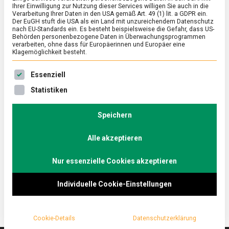
Ihrer Einwilligung zur Nutzung dieser Services willigen Sie auch in die
Verarbeitung Ihrer Daten in den USA gemäß Art. 49 (1) lit. a GDPR ein.
Der EuGH stuft die USA als ein Land mit unzureichendem Datenschutz
FEATURED
/
WISSEN
nach EU-Standards ein. Es besteht beispielsweise die Gefahr, dass US-
Gekommen um zu bleiben: Invasive
Behörden personenbezogene Daten in Überwachungsprogrammen
verarbeiten, ohne dass für Europäerinnen und Europäer eine
Tierarten
Klagemöglichkeit besteht.
on
20. August 2021
Johannes
Comment
Es folgt eine Liste der Service-Gruppen, für die eine Ein
Essenziell
Gekommen
um
Immer wieder liest man von eingeschleppten Tier-
Statistiken
zu
und Pflanzenarten, welche die hiesige Flora und
bleiben:
Fauna bedrohen, Neozoen, ein wunderschönes
Invasive
Speichern
Tierarten
Palindrom. Lebensmittelmagazin.de hat sich darüber
Alle akzeptieren
mit einigen Expertinnen und Experten unterhalten,
unter anderem mit einem Start-up, das dagegen mit
Nur essenzielle Cookies akzeptieren
dem Kochlöffel anrückt.
Individuelle Cookie-Einstellungen
Cookie-Details
Datenschutzerklärung