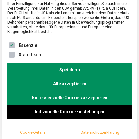
Ihrer Einwilligung zur Nutzung dieser Services willigen Sie auch in die
bleiben: Invasive
Verarbeitung Ihrer Daten in den USA gemäß Art. 49 (1) lit. a GDPR ein.
Der EuGH stuft die USA als ein Land mit unzureichendem Datenschutz
nach EU-Standards ein. Es besteht beispielsweise die Gefahr, dass US-
Tierarten
Behörden personenbezogene Daten in Überwachungsprogrammen
verarbeiten, ohne dass für Europäerinnen und Europäer eine
Klagemöglichkeit besteht.
on
20. August 2021
Johannes
Comment
Gekomme
Es folgt eine Liste der Service-Gruppen, für die eine Ein
Essenziell
um
zu
Immer wieder liest man von eingeschleppten
Statistiken
bleiben:
Invasive
Tier- und Pflanzenarten, welche die hiesige Flora
Tierarten
Speichern
und Fauna bedrohen, Neozoen, ein
wunderschönes Palindrom.
Alle akzeptieren
Lebensmittelmagazin.de hat sich darüber mit
Nur essenzielle Cookies akzeptieren
einigen Expertinnen und Experten unterhalten,
unter anderem mit einem Start-up, das dagegen
Individuelle Cookie-Einstellungen
mit dem Kochlöffel anrückt.
„Naturschutz schmeckt!“, lautet die Devise von
Cookie-Details
Datenschutzerklärung
Innovationsberater
Lukas Bosch, Mitgründer des