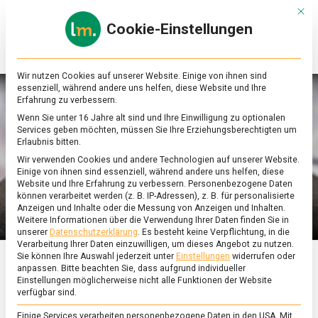
Skip
Mit d
to
Cookie-Einstellungen
content
lebensmittel
Das
Online-
Magazin
Wir nutzen Cookies auf unserer Website. Einige von ihnen sind
zu
essenziell, während andere uns helfen, diese Website und Ihre
Lebensmitteln
Erfahrung zu verbessern.
&
Wenn Sie unter 16 Jahre alt sind und Ihre Einwilligung zu optionalen
Ernährung
Services geben möchten, müssen Sie Ihre Erziehungsberechtigten um
Erlaubnis bitten.
Wir verwenden Cookies und andere Technologien auf unserer Website.
Einige von ihnen sind essenziell, während andere uns helfen, diese
Website und Ihre Erfahrung zu verbessern.
Personenbezogene Daten
können verarbeitet werden (z. B. IP-Adressen), z. B. für personalisierte
Anzeigen und Inhalte oder die Messung von Anzeigen und Inhalten.
Weitere Informationen über die Verwendung Ihrer Daten finden Sie in
unserer
Datenschutzerklärung
.
Es besteht keine Verpflichtung, in die
Verarbeitung Ihrer Daten einzuwilligen, um dieses Angebot zu nutzen.
Sie können Ihre Auswahl jederzeit unter
Einstellungen
widerrufen oder
anpassen.
Bitte beachten Sie, dass aufgrund individueller
FEATURED
/
WISSEN
Einstellungen möglicherweise nicht alle Funktionen der Website
verfügbar sind.
Gekommen um zu
Einige Services verarbeiten personenbezogene Daten in den USA. Mit