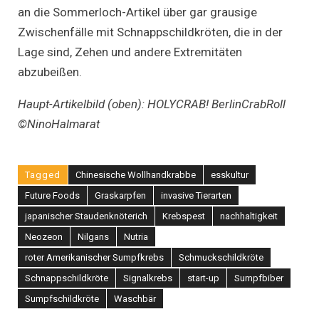
an die Sommerloch-Artikel über gar grausige
Zwischenfälle mit Schnappschildkröten, die in der
Lage sind, Zehen und andere Extremitäten
abzubeißen.
Haupt-Artikelbild (oben): HOLYCRAB! BerlinCrabRoll
©NinoHalmarat
Tagged
Chinesische Wollhandkrabbe
esskultur
Future Foods
Graskarpfen
invasive Tierarten
japanischer Staudenknöterich
Krebspest
nachhaltigkeit
Neozeon
Nilgans
Nutria
roter Amerikanischer Sumpfkrebs
Schmuckschildkröte
Schnappschildkröte
Signalkrebs
start-up
Sumpfbiber
Sumpfschildkröte
Waschbär