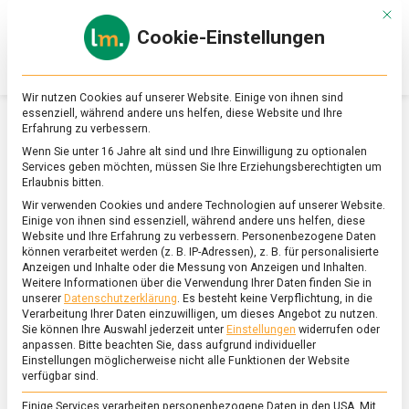
Skip
Mit d
to
Cookie-Einstellungen
content
lebensmittel
Das
Online-
Magazin
Wir nutzen Cookies auf unserer Website. Einige von ihnen sind
zu
essenziell, während andere uns helfen, diese Website und Ihre
Lebensmitteln
Erfahrung zu verbessern.
&
SCHLAGWORT:
HAUTQUALLE
Wenn Sie unter 16 Jahre alt sind und Ihre Einwilligung zu optionalen
Ernährung
Services geben möchten, müssen Sie Ihre Erziehungsberechtigten um
Erlaubnis bitten.
Wir verwenden Cookies und andere Technologien auf unserer Website.
Einige von ihnen sind essenziell, während andere uns helfen, diese
Website und Ihre Erfahrung zu verbessern.
Personenbezogene Daten
können verarbeitet werden (z. B. IP-Adressen), z. B. für personalisierte
Anzeigen und Inhalte oder die Messung von Anzeigen und Inhalten.
Weitere Informationen über die Verwendung Ihrer Daten finden Sie in
unserer
Datenschutzerklärung
.
Es besteht keine Verpflichtung, in die
Verarbeitung Ihrer Daten einzuwilligen, um dieses Angebot zu nutzen.
Sie können Ihre Auswahl jederzeit unter
Einstellungen
widerrufen oder
anpassen.
Bitte beachten Sie, dass aufgrund individueller
Einstellungen möglicherweise nicht alle Funktionen der Website
verfügbar sind.
Einige Services verarbeiten personenbezogene Daten in den USA. Mit