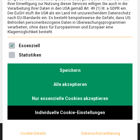
Ihrer Einwilligung zur Nutzung dieser Services willigen Sie auch in die
Verarbeitung Ihrer Daten in den USA gemäß Art. 49 (1) lit. a GDPR ein.
Der EuGH stuft die USA als ein Land mit unzureichendem Datenschutz
ERNÄHRUNG & GESUNDHEIT
/
FEATURED
nach EU-Standards ein. Es besteht beispielsweise die Gefahr, dass US-
Glibber mit Potenzial: Qualle als Frutti di
Behörden personenbezogene Daten in Überwachungsprogrammen
verarbeiten, ohne dass für Europäerinnen und Europäer eine
Mare
Klagemöglichkeit besteht.
on
4. Februar 2022
Johannes
Comment
Es folgt eine Liste der Service-Gruppen, für die eine Ein
Essenziell
Glibber
mit
Quallen bieten eine interessante Proteinquelle, derer
Statistiken
Potenzial:
sich die Wissenschaft seit geraumer Zeit
Qualle
angenommen hat. Dabei sind Quallen längst ein
als
Speichern
Frutti
traditionelles Lebensmittel. Lebensmittelmagazin.de
di
Alle akzeptieren
lässt es sich schmecken.
Mare
Nur essenzielle Cookies akzeptieren
Individuelle Cookie-Einstellungen
Cookie-Details
Datenschutzerklärung