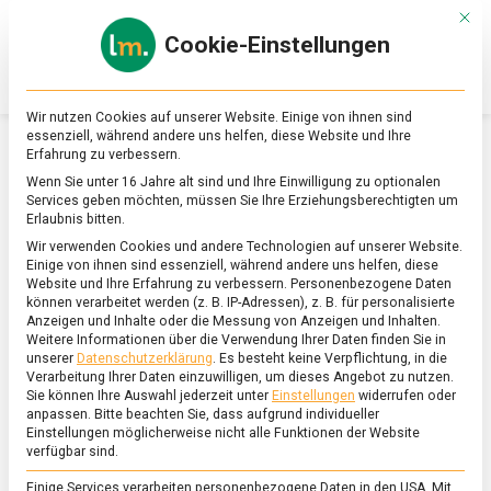
Skip
Mit d
to
Cookie-Einstellungen
content
lebensmittel
Das
Online-
Magazin
Wir nutzen Cookies auf unserer Website. Einige von ihnen sind
zu
essenziell, während andere uns helfen, diese Website und Ihre
Lebensmitteln
Erfahrung zu verbessern.
&
SCHLAGWORT:
HUMANITÄRE KATASTROPHE
Wenn Sie unter 16 Jahre alt sind und Ihre Einwilligung zu optionalen
Ernährung
Services geben möchten, müssen Sie Ihre Erziehungsberechtigten um
Erlaubnis bitten.
Wir verwenden Cookies und andere Technologien auf unserer Website.
Einige von ihnen sind essenziell, während andere uns helfen, diese
Website und Ihre Erfahrung zu verbessern.
Personenbezogene Daten
können verarbeitet werden (z. B. IP-Adressen), z. B. für personalisierte
Anzeigen und Inhalte oder die Messung von Anzeigen und Inhalten.
Weitere Informationen über die Verwendung Ihrer Daten finden Sie in
unserer
Datenschutzerklärung
.
Es besteht keine Verpflichtung, in die
Verarbeitung Ihrer Daten einzuwilligen, um dieses Angebot zu nutzen.
Sie können Ihre Auswahl jederzeit unter
Einstellungen
widerrufen oder
anpassen.
Bitte beachten Sie, dass aufgrund individueller
Einstellungen möglicherweise nicht alle Funktionen der Website
verfügbar sind.
Einige Services verarbeiten personenbezogene Daten in den USA. Mit