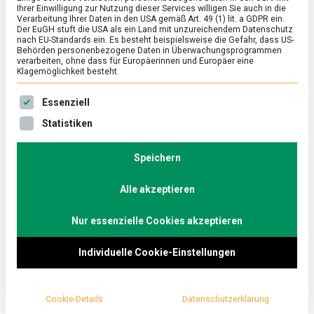
Ihrer Einwilligung zur Nutzung dieser Services willigen Sie auch in die
Verarbeitung Ihrer Daten in den USA gemäß Art. 49 (1) lit. a GDPR ein.
Der EuGH stuft die USA als ein Land mit unzureichendem Datenschutz
FEATURED
/
POLITIK
nach EU-Standards ein. Es besteht beispielsweise die Gefahr, dass US-
Lebensmittel für Afghanistan: das
Behörden personenbezogene Daten in Überwachungsprogrammen
verarbeiten, ohne dass für Europäerinnen und Europäer eine
World Food Programme
Klagemöglichkeit besteht.
on
10. September 2021
Johannes
Comment
Es folgt eine Liste der Service-Gruppen, für die eine Ein
Essenziell
Lebensmittel
für
Mit dem Abzug der NATO-Truppen und dem
Statistiken
Afghanistan:
Wiedererstarken der Taliban-Gruppe wird die
das
Weltgemeinschaft gerade Zeuge der humanitären
World
Speichern
Food
Katastrophe bei der afghanischen Bevölkerung.
Programme
Alle akzeptieren
Lebensmittelmagazin.de hat mit dem
Pressesprecher des Welternährungsprogramms der
Nur essenzielle Cookies akzeptieren
Vereinten Nationen (WFP) gesprochen, um zu
erfahren wie Hilfsgüter und Nahrungsmittel zu den
Individuelle Cookie-Einstellungen
Hungerleidenden gelangen.
Cookie-Details
Datenschutzerklärung