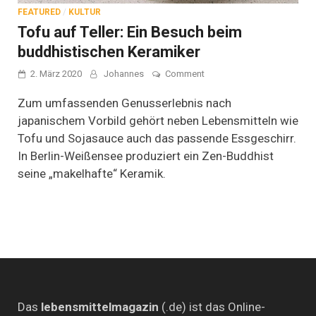
FEATURED
/
KULTUR
Tofu auf Teller: Ein Besuch beim
buddhistischen Keramiker
on
2. März 2020
Johannes
Comment
Tofu
auf
Zum umfassenden Genusserlebnis nach
Teller:
japanischem Vorbild gehört neben Lebensmitteln wie
Ein
Tofu und Sojasauce auch das passende Essgeschirr.
Besuch
beim
In Berlin-Weißensee produziert ein Zen-Buddhist
buddhistischen
seine „makelhafte“ Keramik.
Keramiker
Das
lebensmittelmagazin
(.de) ist das Online-