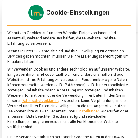
Skip
Mit d
to
Cookie-Einstellungen
content
lebensmittel
Das
Online-
Magazin
Wir nutzen Cookies auf unserer Website. Einige von ihnen sind
zu
essenziell, während andere uns helfen, diese Website und Ihre
Lebensmitteln
Erfahrung zu verbessern.
&
SCHLAGWORT:
JAPAN
Wenn Sie unter 16 Jahre alt sind und Ihre Einwilligung zu optionalen
Ernährung
Services geben möchten, müssen Sie Ihre Erziehungsberechtigten um
Erlaubnis bitten.
Wir verwenden Cookies und andere Technologien auf unserer Website.
Einige von ihnen sind essenziell, während andere uns helfen, diese
Website und Ihre Erfahrung zu verbessern.
Personenbezogene Daten
können verarbeitet werden (z. B. IP-Adressen), z. B. für personalisierte
Anzeigen und Inhalte oder die Messung von Anzeigen und Inhalten.
Weitere Informationen über die Verwendung Ihrer Daten finden Sie in
unserer
Datenschutzerklärung
.
Es besteht keine Verpflichtung, in die
Verarbeitung Ihrer Daten einzuwilligen, um dieses Angebot zu nutzen.
Sie können Ihre Auswahl jederzeit unter
Einstellungen
widerrufen oder
anpassen.
Bitte beachten Sie, dass aufgrund individueller
Einstellungen möglicherweise nicht alle Funktionen der Website
verfügbar sind.
Einige Services verarbeiten personenbezogene Daten in den USA. Mit