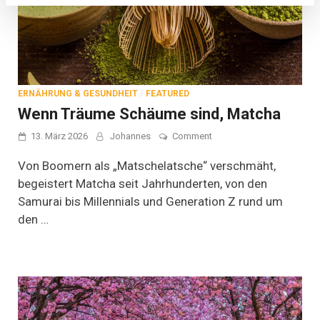
ERNÄHRUNG & GESUNDHEIT
/
FEATURED
Wenn Träume Schäume sind, Matcha
on
13. März 2026
Johannes
Comment
Wenn
Träume
Von Boomern als „Matschelatsche“ verschmäht,
Schäume
begeistert Matcha seit Jahrhunderten, von den
sind,
Samurai bis Millennials und Generation Z rund um
Matcha
den …