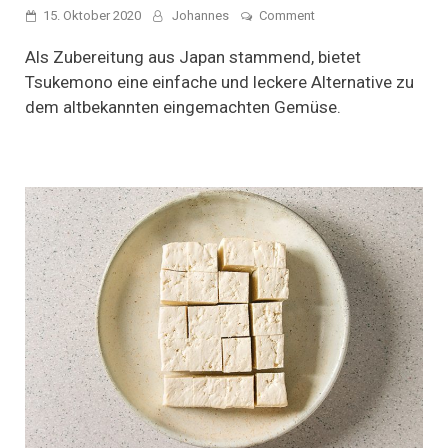
on
15. Oktober 2020
Johannes
Comment
Tsukemono:
Mixed
Als Zubereitung aus Japan stammend, bietet
Pickles
Tsukemono eine einfache und leckere Alternative zu
auf
dem altbekannten eingemachten Gemüse.
Japanisch