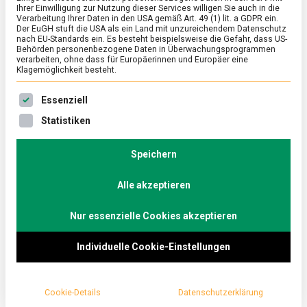
Ihrer Einwilligung zur Nutzung dieser Services willigen Sie auch in die
Verarbeitung Ihrer Daten in den USA gemäß Art. 49 (1) lit. a GDPR ein.
Der EuGH stuft die USA als ein Land mit unzureichendem Datenschutz
ERNÄHRUNG & GESUNDHEIT
/
FEATURED
nach EU-Standards ein. Es besteht beispielsweise die Gefahr, dass US-
Stulle auf Japanisch: Onigiri
Behörden personenbezogene Daten in Überwachungsprogrammen
verarbeiten, ohne dass für Europäerinnen und Europäer eine
Klagemöglichkeit besteht.
on
30. April 2026
Johannes
Comment
Stulle
Es folgt eine Liste der Service-Gruppen, für die eine Ein
auf
Klein, kompakt und handlich: Die gefüllten
Essenziell
Japanisch:
Reisdreiecke, Onigiri genannt, haben die Kühlregale
Statistiken
Onigiri
im Lebensmitteleinzelhandel erobert.
Lebensmittelmagazin.de hat deren Produktion im …
Speichern
Alle akzeptieren
Nur essenzielle Cookies akzeptieren
Individuelle Cookie-Einstellungen
Cookie-Details
Datenschutzerklärung