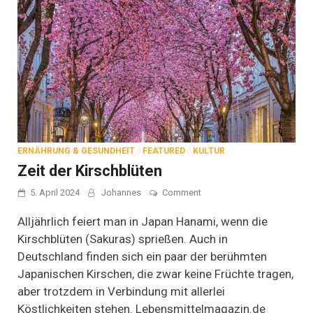
ERNÄHRUNG & GESUNDHEIT
/
FEATURED
/
KULTUR
Zeit der Kirschblüten
on
5. April 2024
Johannes
Comment
Zeit
der
Alljährlich feiert man in Japan Hanami, wenn die
Kirschblüten
Kirschblüten (Sakuras) sprießen. Auch in
Deutschland finden sich ein paar der berühmten
Japanischen Kirschen, die zwar keine Früchte tragen,
aber trotzdem in Verbindung mit allerlei
Köstlichkeiten stehen. Lebensmittelmagazin.de