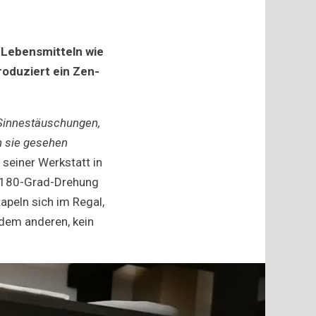
Lebensmitteln wie
oduziert ein Zen-
hen
 Sinnestäuschungen,
n sie gesehen
 seiner Werkstatt in
er 180-Grad-Drehung
apeln sich im Regal,
t dem anderen, kein