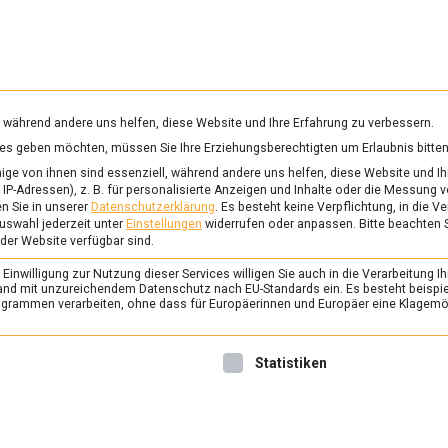
RUNG & GESUNDHEIT
WISSEN
WIRTSCHAFT
KULTU
mittelmagazin
, während andere uns helfen, diese Website und Ihre Erfahrung zu verbessern.
vices geben möchten, müssen Sie Ihre Erziehungsberechtigten um Erlaubnis bitten
ge von ihnen sind essenziell, während andere uns helfen, diese Website und Ih
IP-Adressen), z. B. für personalisierte Anzeigen und Inhalte oder die Messung 
n Sie in unserer
Datenschutzerklärung
.
Es besteht keine Verpflichtung, in die V
uswahl jederzeit unter
Einstellungen
widerrufen oder anpassen.
Bitte beachten 
 der Website verfügbar sind.
inwilligung zur Nutzung dieser Services willigen Sie auch in die Verarbeitung Ih
n Land mit unzureichendem Datenschutz nach EU-Standards ein. Es besteht beispi
rammen verarbeiten, ohne dass für Europäerinnen und Europäer eine Klagemög
nwilligung erteilt werden kann. Die erste Service-Gruppe ist 
Statistiken