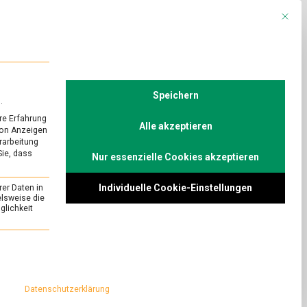
Mit die
R
POLITIK
TV
Speichern
.
re Erfahrung
Alle akzeptieren
von Anzeigen
erarbeitung
Sie, dass
Nur essenzielle Cookies akzeptieren
Individuelle Cookie-Einstellungen
rer Daten in
elsweise die
lichkeit
essenziell und kann nicht abgewählt werden.
Datenschutzerklärung