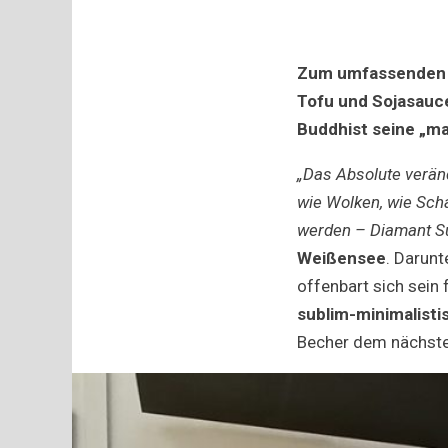
Zum umfassenden G
Tofu und Sojasauce
Buddhist seine „ma
„Das Absolute verän
wie Wolken, wie Sch
werden – Diamant Su
Weißensee
. Darunt
offenbart sich sein 
sublim-minimalist
Becher dem nächsten