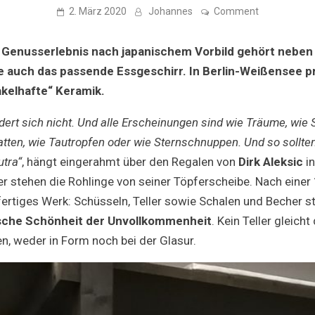
on
2. März 2020
Johannes
Comment
Tofu
auf
Teller:
enusserlebnis nach japanischem Vorbild gehört neben 
Ein
Besuch
 auch das passende Essgeschirr. In Berlin-Weißensee pr
beim
kelhafte“ Keramik.
buddhistisc
Keramiker
dert sich nicht. Und alle Erscheinungen sind wie Träume, wie
atten, wie Tautropfen oder wie Sternschnuppen. Und so sollte
tra“
, hängt eingerahmt über den Regalen von
Dirk Aleksic
in
er stehen die Rohlinge von seiner Töpferscheibe. Nach ein
fertiges Werk: Schüsseln, Teller sowie Schalen und Becher st
ische Schönheit der Unvollkommenheit
. Kein Teller gleich
, weder in Form noch bei der Glasur.