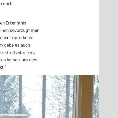
h dort
den Erkenntnis
 einen bevorzugt man
icher Töpferkunst
em gebe es auch
er Großväter fort,
en lassen, um dies
kt.“