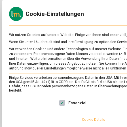
Skip
to
ERNÄH
Cookie-Einstellungen
content
lebens
Das
Online-
Magazin
zu
Wir nutzen Cookies auf unserer Website. Einige von ihnen sind essenziell
Lebensmitteln
Wenn Sie unter 16 Jahre alt sind und Ihre Einwilligung zu optionalen Ser
&
Wir verwenden Cookies und andere Technologien auf unserer Website. Eini
Ernährung
zu verbessern.
Personenbezogene Daten können verarbeitet werden (z. B. 
und Inhalten.
Weitere Informationen über die Verwendung Ihrer Daten finde
Ihrer Daten einzuwilligen, um dieses Angebot zu nutzen.
Sie können Ihre A
aufgrund individueller Einstellungen möglicherweise nicht alle Funktionen
Einige Services verarbeiten personenbezogene Daten in den USA. Mit Ihrer E
den USA gemäß Art. 49 (1) lit. a GDPR ein. Der EuGH stuft die USA als ei
Gefahr, dass US-Behörden personenbezogene Daten in Überwachungsprog
besteht.
Es folgt eine Liste der Service-Gruppen, für die eine Ei
Essenziell
Cookie-Details