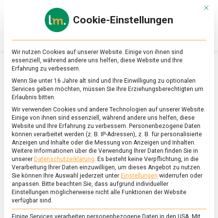
Skip
Mit d
to
Cookie-Einstellungen
content
lebensmittel
Das
Online-
Magazin
Wir nutzen Cookies auf unserer Website. Einige von ihnen sind
zu
essenziell, während andere uns helfen, diese Website und Ihre
Lebensmitteln
Erfahrung zu verbessern.
&
SCHLAGWORT:
KAPUZINERKRESSE
Wenn Sie unter 16 Jahre alt sind und Ihre Einwilligung zu optionalen
Ernährung
Services geben möchten, müssen Sie Ihre Erziehungsberechtigten um
Erlaubnis bitten.
Wir verwenden Cookies und andere Technologien auf unserer Website.
Einige von ihnen sind essenziell, während andere uns helfen, diese
Website und Ihre Erfahrung zu verbessern.
Personenbezogene Daten
können verarbeitet werden (z. B. IP-Adressen), z. B. für personalisierte
Anzeigen und Inhalte oder die Messung von Anzeigen und Inhalten.
Weitere Informationen über die Verwendung Ihrer Daten finden Sie in
unserer
Datenschutzerklärung
.
Es besteht keine Verpflichtung, in die
Verarbeitung Ihrer Daten einzuwilligen, um dieses Angebot zu nutzen.
Sie können Ihre Auswahl jederzeit unter
Einstellungen
widerrufen oder
anpassen.
Bitte beachten Sie, dass aufgrund individueller
Einstellungen möglicherweise nicht alle Funktionen der Website
verfügbar sind.
Einige Services verarbeiten personenbezogene Daten in den USA. Mit