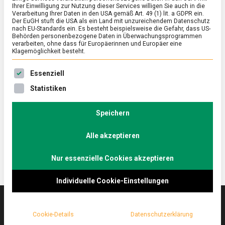
Ihrer Einwilligung zur Nutzung dieser Services willigen Sie auch in die
Verarbeitung Ihrer Daten in den USA gemäß Art. 49 (1) lit. a GDPR ein.
Der EuGH stuft die USA als ein Land mit unzureichendem Datenschutz
ERNÄHRUNG & GESUNDHEIT
/
FEATURED
nach EU-Standards ein. Es besteht beispielsweise die Gefahr, dass US-
Kulinarische Blütenträume: Lass
Behörden personenbezogene Daten in Überwachungsprogrammen
verarbeiten, ohne dass für Europäerinnen und Europäer eine
Blumen essen!
Klagemöglichkeit besteht.
on
26. August 2022
Johannes
Comment
Es folgt eine Liste der Service-Gruppen, für die eine Ein
Essenziell
Kulinarische
Blütenträume:
Blumen machen sich nicht nur auf dem Tisch gut,
Statistiken
Lass
sondern auch auf dem Teller.
Blumen
Lebensmittelmagazin.de hat eine Expertin für
essen!
Speichern
Blütenküche besucht.
Alle akzeptieren
Nur essenzielle Cookies akzeptieren
Individuelle Cookie-Einstellungen
Cookie-Details
Datenschutzerklärung
Das
lebensmittelmagazin
(.de) ist das Online-