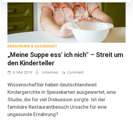
ERNÄHRUNG & GESUNDHEIT
„Meine Suppe ess‘ ich nich“ – Streit um
den Kinderteller
on
6. Mai 2019
Johannes
Comment
„Meine
Suppe
Wissenschaftler haben deutschlandweit
ess‘
Kindergerichte in Speisekarten ausgewertet, eine
ich
Studie, die für viel Diskussion sorgte. Ist der
nich“
–
familiäre Restaurantbesuch Ursache für eine
Streit
ungesunde Ernährung?
um
den
Kinderteller