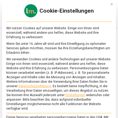
Skip
Mit d
to
Cookie-Einstellungen
content
lebensmittel
Das
Online-
Magazin
Wir nutzen Cookies auf unserer Website. Einige von ihnen sind
zu
essenziell, während andere uns helfen, diese Website und Ihre
Lebensmitteln
Erfahrung zu verbessern.
&
SCHLAGWORT:
KINDERERNÄHRUNG
Wenn Sie unter 16 Jahre alt sind und Ihre Einwilligung zu optionalen
Ernährung
Services geben möchten, müssen Sie Ihre Erziehungsberechtigten um
Erlaubnis bitten.
Wir verwenden Cookies und andere Technologien auf unserer Website.
Einige von ihnen sind essenziell, während andere uns helfen, diese
Website und Ihre Erfahrung zu verbessern.
Personenbezogene Daten
können verarbeitet werden (z. B. IP-Adressen), z. B. für personalisierte
Anzeigen und Inhalte oder die Messung von Anzeigen und Inhalten.
Weitere Informationen über die Verwendung Ihrer Daten finden Sie in
unserer
Datenschutzerklärung
.
Es besteht keine Verpflichtung, in die
Verarbeitung Ihrer Daten einzuwilligen, um dieses Angebot zu nutzen.
Sie können Ihre Auswahl jederzeit unter
Einstellungen
widerrufen oder
anpassen.
Bitte beachten Sie, dass aufgrund individueller
Einstellungen möglicherweise nicht alle Funktionen der Website
verfügbar sind.
Einige Services verarbeiten personenbezogene Daten in den USA. Mit