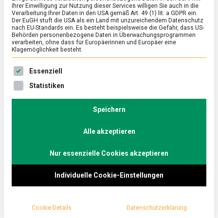
Ihrer Einwilligung zur Nutzung dieser Services willigen Sie auch in die
Verarbeitung Ihrer Daten in den USA gemäß Art. 49 (1) lit. a GDPR ein.
Der EuGH stuft die USA als ein Land mit unzureichendem Datenschutz
ERNÄHRUNG & GESUNDHEIT
/
FEATURED
nach EU-Standards ein. Es besteht beispielsweise die Gefahr, dass US-
Stillen: Die erste Mahlzeit
Behörden personenbezogene Daten in Überwachungsprogrammen
verarbeiten, ohne dass für Europäerinnen und Europäer eine
Klagemöglichkeit besteht.
on
24. April 2020
Johannes
Comment
Stillen:
Es folgt eine Liste der Service-Gruppen, für die eine Ein
Die
Ob Vegetarierin, Gourmet oder Fastfoodjunkie, alle
Essenziell
erste
Menschen fangen mit der gleichen Kost an: Milch, im
Statistiken
Mahlzeit
besten Fall direkt von der Mutter.
lebensmittelmagazin.de hat sich mit Expertinnen
Speichern
über das Stillen unterhalten.
Alle akzeptieren
Nur essenzielle Cookies akzeptieren
Individuelle Cookie-Einstellungen
Cookie-Details
Datenschutzerklärung