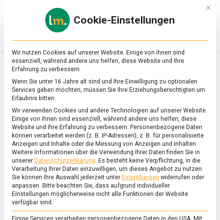
Skip
Mit d
to
Cookie-Einstellungen
content
lebensmittel
Das
Online-
Magazin
Wir nutzen Cookies auf unserer Website. Einige von ihnen sind
zu
essenziell, während andere uns helfen, diese Website und Ihre
Lebensmitteln
Erfahrung zu verbessern.
&
SCHLAGWORT:
KUNSTSTOFFRECYCLING
Wenn Sie unter 16 Jahre alt sind und Ihre Einwilligung zu optionalen
Ernährung
Services geben möchten, müssen Sie Ihre Erziehungsberechtigten um
Erlaubnis bitten.
Wir verwenden Cookies und andere Technologien auf unserer Website.
Einige von ihnen sind essenziell, während andere uns helfen, diese
Website und Ihre Erfahrung zu verbessern.
Personenbezogene Daten
können verarbeitet werden (z. B. IP-Adressen), z. B. für personalisierte
Anzeigen und Inhalte oder die Messung von Anzeigen und Inhalten.
Weitere Informationen über die Verwendung Ihrer Daten finden Sie in
unserer
Datenschutzerklärung
.
Es besteht keine Verpflichtung, in die
Verarbeitung Ihrer Daten einzuwilligen, um dieses Angebot zu nutzen.
Sie können Ihre Auswahl jederzeit unter
Einstellungen
widerrufen oder
anpassen.
Bitte beachten Sie, dass aufgrund individueller
Einstellungen möglicherweise nicht alle Funktionen der Website
verfügbar sind.
Einige Services verarbeiten personenbezogene Daten in den USA. Mit