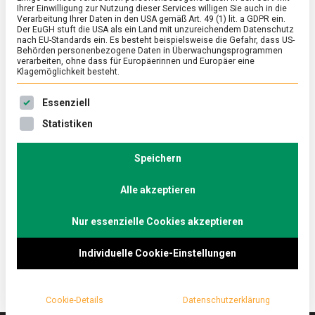
Ihrer Einwilligung zur Nutzung dieser Services willigen Sie auch in die
Verarbeitung Ihrer Daten in den USA gemäß Art. 49 (1) lit. a GDPR ein.
Der EuGH stuft die USA als ein Land mit unzureichendem Datenschutz
FEATURED
nach EU-Standards ein. Es besteht beispielsweise die Gefahr, dass US-
Pappe gegen Plastik – weniger Abfall
Behörden personenbezogene Daten in Überwachungsprogrammen
verarbeiten, ohne dass für Europäerinnen und Europäer eine
im Gasthof zum Goldenen M
Klagemöglichkeit besteht.
on
21. Januar 2022
Johannes
Comment
Es folgt eine Liste der Service-Gruppen, für die eine Ein
Essenziell
Pappe
gegen
Lieferservice, Take-away oder Fast Food, diese
Statistiken
Plastik
schnellen Alternativen zum Restaurantbesuch oder
–
heimischen Herd gehen oft einher mit Abfallbergen.
weniger
Speichern
Abfall
McDonald’s, eine der Fast-Food-Ikonen schlechthin,
im
Alle akzeptieren
setzt seit Mitte letzten Jahres Maßnahmen zur
Gasthof
zum
Abfallvermeidung um. Wir schauten mal auf einen
Goldenen
Nur essenzielle Cookies akzeptieren
Burger vorbei.
M
Individuelle Cookie-Einstellungen
Cookie-Details
Datenschutzerklärung