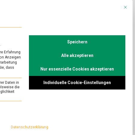
Mit die
R
POLITIK
TV
Speichern
.
re Erfahrung
Alle akzeptieren
von Anzeigen
erarbeitung
Sie, dass
Nur essenzielle Cookies akzeptieren
URED
räume: Lass
Individuelle Cookie-Einstellungen
rer Daten in
elsweise die
lichkeit
on
Comment
Kulinarische
Blütenträume:
ur auf dem Tisch
essenziell und kann nicht abgewählt werden.
Lass
ller.
Blumen
eine Expertin für
essen!
Datenschutzerklärung