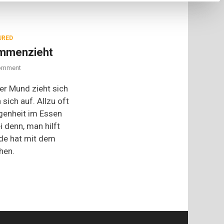
URED
ammenzieht
on
omment
Wenn
sich
der Mund zieht sich
alles
sich auf. Allzu oft
zusammenzieht
genheit im Essen
i denn, man hilft
de hat mit dem
hen.