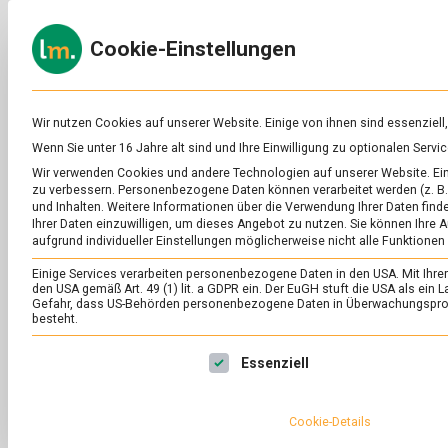
Skip
to
ERNÄH
Cookie-Einstellungen
content
lebens
Das
Online-
Magazin
zu
Wir nutzen Cookies auf unserer Website. Einige von ihnen sind essenziell
Lebensmitteln
Wenn Sie unter 16 Jahre alt sind und Ihre Einwilligung zu optionalen Ser
&
SCHLAGWORT:
LA
Wir verwenden Cookies und andere Technologien auf unserer Website. Eini
Ernährung
zu verbessern.
Personenbezogene Daten können verarbeitet werden (z. B. 
und Inhalten.
Weitere Informationen über die Verwendung Ihrer Daten finde
Ihrer Daten einzuwilligen, um dieses Angebot zu nutzen.
Sie können Ihre A
aufgrund individueller Einstellungen möglicherweise nicht alle Funktionen
Einige Services verarbeiten personenbezogene Daten in den USA. Mit Ihrer E
den USA gemäß Art. 49 (1) lit. a GDPR ein. Der EuGH stuft die USA als ei
Gefahr, dass US-Behörden personenbezogene Daten in Überwachungsprog
besteht.
Es folgt eine Liste der Service-Gruppen, für die eine Ei
Essenziell
Cookie-Details