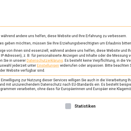
RUNG & GESUNDHEIT
WISSEN
WIRTSCHAFT
KULTU
mittelmagazin
, während andere uns helfen, diese Website und Ihre Erfahrung zu verbessern.
vices geben möchten, müssen Sie Ihre Erziehungsberechtigten um Erlaubnis bitten
VENDEL
ge von ihnen sind essenziell, während andere uns helfen, diese Website und Ih
IP-Adressen), z. B. für personalisierte Anzeigen und Inhalte oder die Messung 
n Sie in unserer
Datenschutzerklärung
.
Es besteht keine Verpflichtung, in die V
uswahl jederzeit unter
Einstellungen
widerrufen oder anpassen.
Bitte beachten 
ERNÄHRUNG & GESUNDHEIT
/
FEAT
 der Website verfügbar sind.
Kulinarische Blütent
inwilligung zur Nutzung dieser Services willigen Sie auch in die Verarbeitung Ih
Blumen essen!
n Land mit unzureichendem Datenschutz nach EU-Standards ein. Es besteht beispi
rammen verarbeiten, ohne dass für Europäerinnen und Europäer eine Klagemög
26. August 2022
Johannes
Blumen machen sich nicht n
nwilligung erteilt werden kann. Die erste Service-Gruppe ist 
Statistiken
gut, sondern auch auf dem Te
Lebensmittelmagazin.de hat 
Blütenküche besucht.