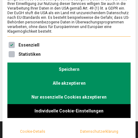
Ihrer Einwilligung zur Nutzung dieser Services willigen Sie auch in die
Verarbeitung Ihrer Daten in den USA gemäß Art. 49 (1) lit. a GDPR ein.
Der EuGH stuft die USA als ein Land mit unzureichendem Datenschutz
FEATURED
/
WIRTSCHAFT
nach EU-Standards ein. Es besteht beispielsweise die Gefahr, dass US-
Vanillin aus Holzabfällen: Neues,
Behörden personenbezogene Daten in Überwachungsprogrammen
verarbeiten, ohne dass für Europäerinnen und Europäer eine
energieeffizientes Verfahren aus Mainz
Klagemöglichkeit besteht.
on
19. Juni 2020
Johannes
Comment
Es folgt eine Liste der Service-Gruppen, für die eine Ein
Essenziell
Vanillin
aus
Ein Chemiker hat ein Verfahren entwickelt, Vanillin
Statistiken
Holzabfällen:
umweltverträglich, effizient und
Neues,
ressourcenschonend, aber vor allem unglaublich
energieeffizientes
Speichern
Verfahren
günstig herzustellen – aus Holzabfällen. Wir haben
aus
Alle akzeptieren
mit ihm gesprochen.
Mainz
Nur essenzielle Cookies akzeptieren
Individuelle Cookie-Einstellungen
Cookie-Details
Datenschutzerklärung