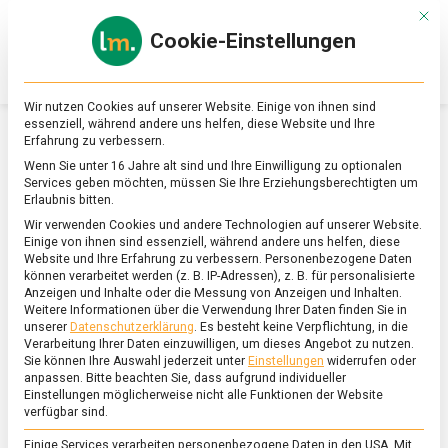
Skip
Mit d
to
Cookie-Einstellungen
content
lebensmittel
Das
Online-
Magazin
Wir nutzen Cookies auf unserer Website. Einige von ihnen sind
zu
essenziell, während andere uns helfen, diese Website und Ihre
Lebensmitteln
Erfahrung zu verbessern.
&
SCHLAGWORT:
LEBENSMITTELCHEMIE
Wenn Sie unter 16 Jahre alt sind und Ihre Einwilligung zu optionalen
Ernährung
Services geben möchten, müssen Sie Ihre Erziehungsberechtigten um
Erlaubnis bitten.
Wir verwenden Cookies und andere Technologien auf unserer Website.
Einige von ihnen sind essenziell, während andere uns helfen, diese
Website und Ihre Erfahrung zu verbessern.
Personenbezogene Daten
können verarbeitet werden (z. B. IP-Adressen), z. B. für personalisierte
Anzeigen und Inhalte oder die Messung von Anzeigen und Inhalten.
Weitere Informationen über die Verwendung Ihrer Daten finden Sie in
unserer
Datenschutzerklärung
.
Es besteht keine Verpflichtung, in die
Verarbeitung Ihrer Daten einzuwilligen, um dieses Angebot zu nutzen.
Sie können Ihre Auswahl jederzeit unter
Einstellungen
widerrufen oder
anpassen.
Bitte beachten Sie, dass aufgrund individueller
Einstellungen möglicherweise nicht alle Funktionen der Website
verfügbar sind.
Einige Services verarbeiten personenbezogene Daten in den USA. Mit