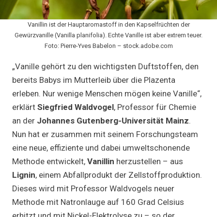
Vanillin ist der Hauptaromastoff in den Kapselfrüchten der
Gewürzvanille (Vanilla planifolia). Echte Vanille ist aber extrem teuer.
Foto: Pierre-Yves Babelon – stock.adobe.com
„Vanille gehört zu den wichtigsten Duftstoffen, den
bereits Babys im Mutterleib über die Plazenta
erleben. Nur wenige Menschen mögen keine Vanille“,
erklärt
Siegfried Waldvogel
, Professor für Chemie
an der
Johannes Gutenberg-Universität Mainz
.
Nun hat er zusammen mit seinem Forschungsteam
eine neue, effiziente und dabei umweltschonende
Methode entwickelt,
Vanillin
herzustellen – aus
Lignin
, einem Abfallprodukt der Zellstoffproduktion.
Dieses wird mit Professor Waldvogels neuer
Methode mit Natronlauge auf 160 Grad Celsius
erhitzt und mit Nickel-Elektrolyse zu – so der