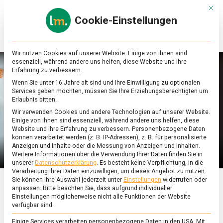
Skip
Mit d
to
Cookie-Einstellungen
content
lebensmittel
Das
Online-
Magazin
Wir nutzen Cookies auf unserer Website. Einige von ihnen sind
zu
essenziell, während andere uns helfen, diese Website und Ihre
Lebensmitteln
Erfahrung zu verbessern.
&
Wenn Sie unter 16 Jahre alt sind und Ihre Einwilligung zu optionalen
Ernährung
Services geben möchten, müssen Sie Ihre Erziehungsberechtigten um
Erlaubnis bitten.
Wir verwenden Cookies und andere Technologien auf unserer Website.
Einige von ihnen sind essenziell, während andere uns helfen, diese
Website und Ihre Erfahrung zu verbessern.
Personenbezogene Daten
können verarbeitet werden (z. B. IP-Adressen), z. B. für personalisierte
Anzeigen und Inhalte oder die Messung von Anzeigen und Inhalten.
Weitere Informationen über die Verwendung Ihrer Daten finden Sie in
unserer
Datenschutzerklärung
.
Es besteht keine Verpflichtung, in die
Verarbeitung Ihrer Daten einzuwilligen, um dieses Angebot zu nutzen.
Sie können Ihre Auswahl jederzeit unter
Einstellungen
widerrufen oder
anpassen.
Bitte beachten Sie, dass aufgrund individueller
FEATURED
/
WIRTSCHAFT
Einstellungen möglicherweise nicht alle Funktionen der Website
verfügbar sind.
Vanillin aus
Einige Services verarbeiten personenbezogene Daten in den USA. Mit