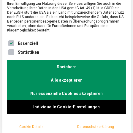
Ihrer Einwilligung zur Nutzung dieser Services willigen Sie auch in die
Holzabfällen: Neues,
Verarbeitung Ihrer Daten in den USA gemäß Art. 49 (1) lit. a GDPR ein.
Der EuGH stuft die USA als ein Land mit unzureichendem Datenschutz
nach EU-Standards ein. Es besteht beispielsweise die Gefahr, dass US-
energieeffizientes
Behörden personenbezogene Daten in Überwachungsprogrammen
verarbeiten, ohne dass für Europäerinnen und Europäer eine
Klagemöglichkeit besteht.
Verfahren aus Mainz
Es folgt eine Liste der Service-Gruppen, für die eine Ein
Essenziell
on
19. Juni 2020
Johannes
Comment
Statistiken
Vanillin
aus
Holzabfällen
Speichern
Vanillin ist einer der beliebtesten Duft- und
Neues,
energieeffiz
Aromastoffe. Aber echte Vanille ist rar und teuer,
Verfahren
Alle akzeptieren
weshalb oft stattdessen auf naturidentisches
aus
Mainz
Vanillin aus anderen Quellen gesetzt wird. Jetzt
Nur essenzielle Cookies akzeptieren
hat ein Chemiker ein Verfahren entwickelt,
Individuelle Cookie-Einstellungen
Vanillin umweltverträglich, effizient und
ressourcenschonend, aber vor allem unglaublich
günstig herzustellen. Immer der Nase nach!
Cookie-Details
Datenschutzerklärung