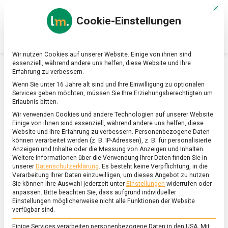
Skip
Mit d
to
Cookie-Einstellungen
content
lebensmittel
Das
Online-
Magazin
Wir nutzen Cookies auf unserer Website. Einige von ihnen sind
zu
essenziell, während andere uns helfen, diese Website und Ihre
Lebensmitteln
Erfahrung zu verbessern.
&
SCHLAGWORT:
LÜBECKER MARZIPAN
Wenn Sie unter 16 Jahre alt sind und Ihre Einwilligung zu optionalen
Ernährung
Services geben möchten, müssen Sie Ihre Erziehungsberechtigten um
Erlaubnis bitten.
Wir verwenden Cookies und andere Technologien auf unserer Website.
Einige von ihnen sind essenziell, während andere uns helfen, diese
Website und Ihre Erfahrung zu verbessern.
Personenbezogene Daten
können verarbeitet werden (z. B. IP-Adressen), z. B. für personalisierte
Anzeigen und Inhalte oder die Messung von Anzeigen und Inhalten.
Weitere Informationen über die Verwendung Ihrer Daten finden Sie in
unserer
Datenschutzerklärung
.
Es besteht keine Verpflichtung, in die
Verarbeitung Ihrer Daten einzuwilligen, um dieses Angebot zu nutzen.
Sie können Ihre Auswahl jederzeit unter
Einstellungen
widerrufen oder
anpassen.
Bitte beachten Sie, dass aufgrund individueller
Einstellungen möglicherweise nicht alle Funktionen der Website
verfügbar sind.
Einige Services verarbeiten personenbezogene Daten in den USA. Mit