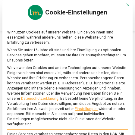
Skip
Mit d
to
Cookie-Einstellungen
content
lebensmittel
Das
Online-
Magazin
Wir nutzen Cookies auf unserer Website. Einige von ihnen sind
zu
essenziell, während andere uns helfen, diese Website und Ihre
Lebensmitteln
Erfahrung zu verbessern.
&
SCHLAGWORT:
MAILLARD-REAKTION
Wenn Sie unter 16 Jahre alt sind und Ihre Einwilligung zu optionalen
Ernährung
Services geben möchten, müssen Sie Ihre Erziehungsberechtigten um
Erlaubnis bitten.
Wir verwenden Cookies und andere Technologien auf unserer Website.
Einige von ihnen sind essenziell, während andere uns helfen, diese
Website und Ihre Erfahrung zu verbessern.
Personenbezogene Daten
können verarbeitet werden (z. B. IP-Adressen), z. B. für personalisierte
Anzeigen und Inhalte oder die Messung von Anzeigen und Inhalten.
Weitere Informationen über die Verwendung Ihrer Daten finden Sie in
unserer
Datenschutzerklärung
.
Es besteht keine Verpflichtung, in die
Verarbeitung Ihrer Daten einzuwilligen, um dieses Angebot zu nutzen.
Sie können Ihre Auswahl jederzeit unter
Einstellungen
widerrufen oder
anpassen.
Bitte beachten Sie, dass aufgrund individueller
Einstellungen möglicherweise nicht alle Funktionen der Website
verfügbar sind.
Einige Services verarbeiten personenbezogene Daten in den USA. Mit