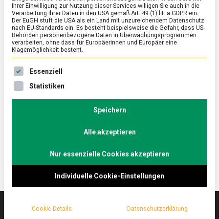
Ihrer Einwilligung zur Nutzung dieser Services willigen Sie auch in die
Verarbeitung Ihrer Daten in den USA gemäß Art. 49 (1) lit. a GDPR ein.
Der EuGH stuft die USA als ein Land mit unzureichendem Datenschutz
ERNÄHRUNG & GESUNDHEIT
/
FEATURED
/
WISSEN
nach EU-Standards ein. Es besteht beispielsweise die Gefahr, dass US-
Achtung – heiß und fettig!
Behörden personenbezogene Daten in Überwachungsprogrammen
verarbeiten, ohne dass für Europäerinnen und Europäer eine
Klagemöglichkeit besteht.
on
30. April 2021
Johannes
Comment
Achtung
Es folgt eine Liste der Service-Gruppen, für die eine Ein
–
Pommes frites – als Fastfood öffentlich geschmäht,
Essenziell
heiß
aber doch die heimliche Leidenschaft vieler. Sie sind
Statistiken
und
der perfekte Begleiter zur Currywurst, unentbehrlich
fettig!
als „Pommes Schranke“ auf der „Assiplatte“, aber
Speichern
auch zu Champagner. Lebensmittelmagazin.de sucht
nach Tipps und Tricks für die besten DIY-Pommes.
Alle akzeptieren
Nur essenzielle Cookies akzeptieren
Individuelle Cookie-Einstellungen
Cookie-Details
Datenschutzerklärung