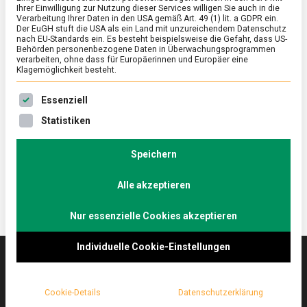
Ihrer Einwilligung zur Nutzung dieser Services willigen Sie auch in die
Verarbeitung Ihrer Daten in den USA gemäß Art. 49 (1) lit. a GDPR ein.
Der EuGH stuft die USA als ein Land mit unzureichendem Datenschutz
FEATURED
/
WISSEN
nach EU-Standards ein. Es besteht beispielsweise die Gefahr, dass US-
Clean, regional, koscher – zu Besuch
Behörden personenbezogene Daten in Überwachungsprogrammen
verarbeiten, ohne dass für Europäerinnen und Europäer eine
im jüdischen Restaurant
Klagemöglichkeit besteht.
on
28. Oktober 2022
Johannes
Comment
Es folgt eine Liste der Service-Gruppen, für die eine Ein
Essenziell
Clean,
regional,
Jüdisches Essen ist mehr als Hummus.
Statistiken
koscher
Lebensmittelmagazin.de hat in München ein
–
koscheres Restaurant besucht.
zu
Speichern
Besuch
im
Alle akzeptieren
jüdischen
Restaurant
Nur essenzielle Cookies akzeptieren
Individuelle Cookie-Einstellungen
Das
lebensmittelmagazin
(.de) ist das Online-
Cookie-Details
Datenschutzerklärung
Magazin zu Ernährung & Lebensmitteln.