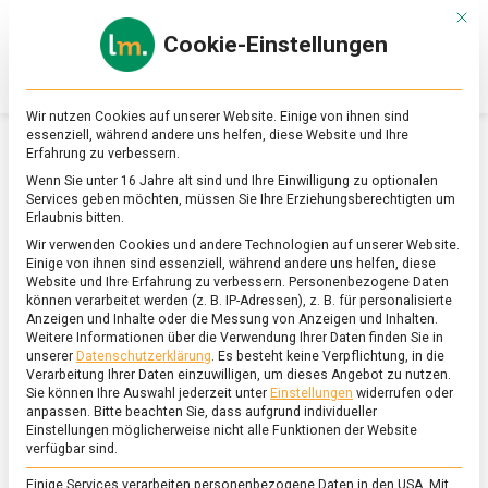
Skip
Mit d
to
Cookie-Einstellungen
content
lebensmittel
Das
Online-
Magazin
Wir nutzen Cookies auf unserer Website. Einige von ihnen sind
zu
essenziell, während andere uns helfen, diese Website und Ihre
Lebensmitteln
Erfahrung zu verbessern.
&
SCHLAGWORT:
MASCHGIACH
Wenn Sie unter 16 Jahre alt sind und Ihre Einwilligung zu optionalen
Ernährung
Services geben möchten, müssen Sie Ihre Erziehungsberechtigten um
Erlaubnis bitten.
Wir verwenden Cookies und andere Technologien auf unserer Website.
Einige von ihnen sind essenziell, während andere uns helfen, diese
Website und Ihre Erfahrung zu verbessern.
Personenbezogene Daten
können verarbeitet werden (z. B. IP-Adressen), z. B. für personalisierte
Anzeigen und Inhalte oder die Messung von Anzeigen und Inhalten.
Weitere Informationen über die Verwendung Ihrer Daten finden Sie in
unserer
Datenschutzerklärung
.
Es besteht keine Verpflichtung, in die
Verarbeitung Ihrer Daten einzuwilligen, um dieses Angebot zu nutzen.
Sie können Ihre Auswahl jederzeit unter
Einstellungen
widerrufen oder
anpassen.
Bitte beachten Sie, dass aufgrund individueller
Einstellungen möglicherweise nicht alle Funktionen der Website
verfügbar sind.
Einige Services verarbeiten personenbezogene Daten in den USA. Mit