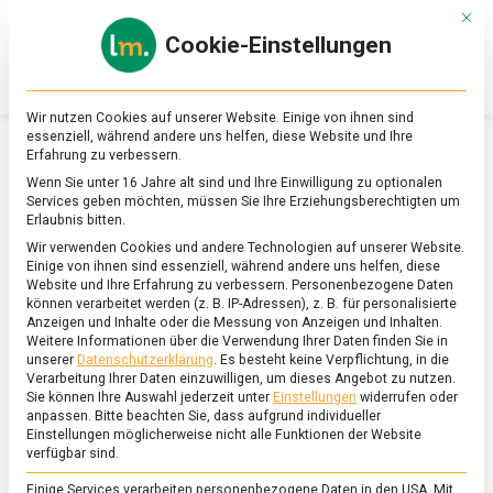
Skip
Mit d
to
Cookie-Einstellungen
content
lebensmittel
Das
Online-
Magazin
Wir nutzen Cookies auf unserer Website. Einige von ihnen sind
zu
essenziell, während andere uns helfen, diese Website und Ihre
Lebensmitteln
Erfahrung zu verbessern.
&
SCHLAGWORT:
MATJESREBELL
Wenn Sie unter 16 Jahre alt sind und Ihre Einwilligung zu optionalen
Ernährung
Services geben möchten, müssen Sie Ihre Erziehungsberechtigten um
Erlaubnis bitten.
Wir verwenden Cookies und andere Technologien auf unserer Website.
Einige von ihnen sind essenziell, während andere uns helfen, diese
Website und Ihre Erfahrung zu verbessern.
Personenbezogene Daten
können verarbeitet werden (z. B. IP-Adressen), z. B. für personalisierte
Anzeigen und Inhalte oder die Messung von Anzeigen und Inhalten.
Weitere Informationen über die Verwendung Ihrer Daten finden Sie in
unserer
Datenschutzerklärung
.
Es besteht keine Verpflichtung, in die
Verarbeitung Ihrer Daten einzuwilligen, um dieses Angebot zu nutzen.
Sie können Ihre Auswahl jederzeit unter
Einstellungen
widerrufen oder
anpassen.
Bitte beachten Sie, dass aufgrund individueller
Einstellungen möglicherweise nicht alle Funktionen der Website
verfügbar sind.
Einige Services verarbeiten personenbezogene Daten in den USA. Mit