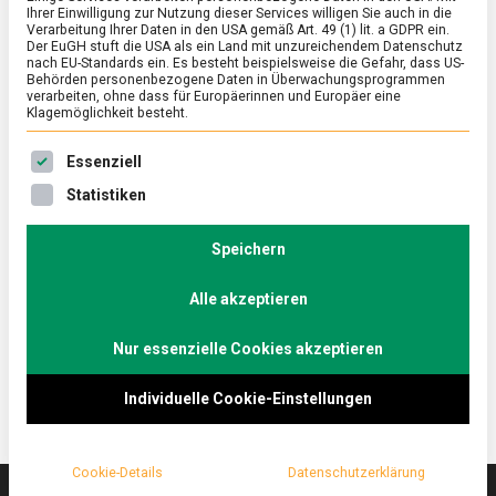
Ihrer Einwilligung zur Nutzung dieser Services willigen Sie auch in die
Verarbeitung Ihrer Daten in den USA gemäß Art. 49 (1) lit. a GDPR ein.
Der EuGH stuft die USA als ein Land mit unzureichendem Datenschutz
ERNÄHRUNG & GESUNDHEIT
/
FEATURED
nach EU-Standards ein. Es besteht beispielsweise die Gefahr, dass US-
Zum Fest der fetten Jungfrauen:
Behörden personenbezogene Daten in Überwachungsprogrammen
verarbeiten, ohne dass für Europäerinnen und Europäer eine
Glückstädter Matjes
Klagemöglichkeit besteht.
on
17. Juni 2022
Johannes
Comment
Es folgt eine Liste der Service-Gruppen, für die eine Ein
Essenziell
Zum
Fest
Anfang Juni hat eine besondere maritime Spezialität
Statistiken
der
Saison, Matjes. Ob zu Bratkartoffeln oder im
fetten
Brötchen versprechen die saftigen Fischfilets einen
Jungfrauen:
Speichern
Glückstädter
Vorgeschmack auf den Strandurlaub.
Matjes
Alle akzeptieren
Lebensmittelmagazin.de war in Glückstadt, dem
Matjes-Epizentrum, zum Auftakt der Saison.
Nur essenzielle Cookies akzeptieren
Individuelle Cookie-Einstellungen
Cookie-Details
Datenschutzerklärung