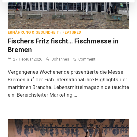
ERNÄHRUNG & GESUNDHEIT
/
FEATURED
Fischers Fritz fischt… Fischmesse in
Bremen
on
27. Februar 2026
Johannes
Comment
Fischers
Fritz
Vergangenes Wochenende präsentierte die Messe
fischt…
Bremen auf der Fish International ihre Highlights der
Fischmesse
maritimen Branche. Lebensmittelmagazin.de tauchte
in
Bremen
ein. Bereichsleiter Marketing …