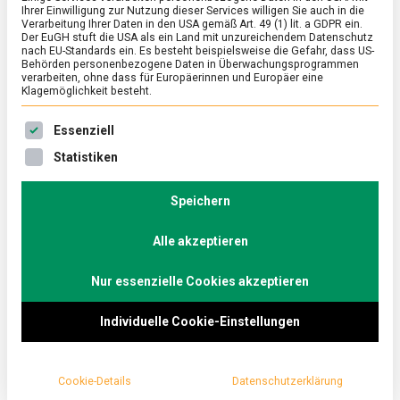
Ihrer Einwilligung zur Nutzung dieser Services willigen Sie auch in die
Verarbeitung Ihrer Daten in den USA gemäß Art. 49 (1) lit. a GDPR ein.
Der EuGH stuft die USA als ein Land mit unzureichendem Datenschutz
ERNÄHRUNG & GESUNDHEIT
/
FEATURED
nach EU-Standards ein. Es besteht beispielsweise die Gefahr, dass US-
Porto, mehr als Portwein
Behörden personenbezogene Daten in Überwachungsprogrammen
verarbeiten, ohne dass für Europäerinnen und Europäer eine
Klagemöglichkeit besteht.
on
17. April 2026
Johannes
Comment
Porto,
Es folgt eine Liste der Service-Gruppen, für die eine Ein
mehr
Klippfisch, Kutteln, Ölsardinen – muss nicht sein? In
Essenziell
als
Porto auf jeden Fall! Die Stadt im Norden Portugals
Statistiken
Portwein
entpuppt sich als …
Speichern
Alle akzeptieren
Nur essenzielle Cookies akzeptieren
Individuelle Cookie-Einstellungen
Cookie-Details
Datenschutzerklärung