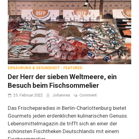
ERNÄHRUNG & GESUNDHEIT
/
FEATURED
Der Herr der sieben Weltmeere, ein
Besuch beim Fischsommelier
on
25. Februar 2022
Johannes
Comment
Der
Herr
Das Frischeparadies in Berlin-Charlottenburg bietet
der
Gourmets jeden erdenklichen kulinarischen Genuss.
sieben
Lebensmittelmagazin.de trifft sich an einer der
Weltmeere,
ein
schönsten Fischtheken Deutschlands mit einem
Besuch
Fischsommelier.