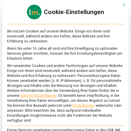
Skip
Mit d
to
Cookie-Einstellungen
content
lebensmittel
Das
Online-
Magazin
Wir nutzen Cookies auf unserer Website. Einige von ihnen sind
zu
essenziell, während andere uns helfen, diese Website und Ihre
Lebensmitteln
Erfahrung zu verbessern.
&
SCHLAGWORT:
MEERESFRÜCHTE
Wenn Sie unter 16 Jahre alt sind und Ihre Einwilligung zu optionalen
Ernährung
Services geben möchten, müssen Sie Ihre Erziehungsberechtigten um
Erlaubnis bitten.
Wir verwenden Cookies und andere Technologien auf unserer Website.
Einige von ihnen sind essenziell, während andere uns helfen, diese
Website und Ihre Erfahrung zu verbessern.
Personenbezogene Daten
können verarbeitet werden (z. B. IP-Adressen), z. B. für personalisierte
Anzeigen und Inhalte oder die Messung von Anzeigen und Inhalten.
Weitere Informationen über die Verwendung Ihrer Daten finden Sie in
unserer
Datenschutzerklärung
.
Es besteht keine Verpflichtung, in die
Verarbeitung Ihrer Daten einzuwilligen, um dieses Angebot zu nutzen.
Sie können Ihre Auswahl jederzeit unter
Einstellungen
widerrufen oder
anpassen.
Bitte beachten Sie, dass aufgrund individueller
Einstellungen möglicherweise nicht alle Funktionen der Website
verfügbar sind.
Einige Services verarbeiten personenbezogene Daten in den USA. Mit