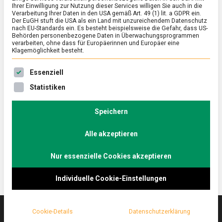
Ihrer Einwilligung zur Nutzung dieser Services willigen Sie auch in die
Verarbeitung Ihrer Daten in den USA gemäß Art. 49 (1) lit. a GDPR ein.
Der EuGH stuft die USA als ein Land mit unzureichendem Datenschutz
ERNÄHRUNG & GESUNDHEIT
/
FEATURED
/
KULTUR
nach EU-Standards ein. Es besteht beispielsweise die Gefahr, dass US-
Wagashi, traditionelle Süßigkeiten aus
Behörden personenbezogene Daten in Überwachungsprogrammen
verarbeiten, ohne dass für Europäerinnen und Europäer eine
Bohnenpaste
Klagemöglichkeit besteht.
on
15. September 2023
Johannes
Comment
Es folgt eine Liste der Service-Gruppen, für die eine Ein
Essenziell
Wagashi,
traditionelle
Einfach in den Zutaten und kunstvoll in der
Statistiken
Süßigkeiten
Zubereitung. Wagashi, japanische Süßigkeiten aus
aus
Bohnenpaste, sind reizvoll und alles andere als
Bohnenpaste
Speichern
alltäglich. Lebensmittelmagazin.de hat am Wagashi-
Alle akzeptieren
Workshop teilgenommen.
Nur essenzielle Cookies akzeptieren
Individuelle Cookie-Einstellungen
Cookie-Details
Datenschutzerklärung