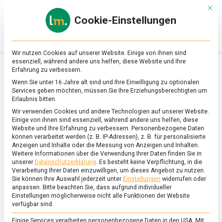
Skip
Mit d
to
Cookie-Einstellungen
content
lebensmittel
Das
Online-
Magazin
Wir nutzen Cookies auf unserer Website. Einige von ihnen sind
zu
essenziell, während andere uns helfen, diese Website und Ihre
Lebensmitteln
Erfahrung zu verbessern.
&
SCHLAGWORT:
MOCHI
Wenn Sie unter 16 Jahre alt sind und Ihre Einwilligung zu optionalen
Ernährung
Services geben möchten, müssen Sie Ihre Erziehungsberechtigten um
Erlaubnis bitten.
Wir verwenden Cookies und andere Technologien auf unserer Website.
Einige von ihnen sind essenziell, während andere uns helfen, diese
Website und Ihre Erfahrung zu verbessern.
Personenbezogene Daten
können verarbeitet werden (z. B. IP-Adressen), z. B. für personalisierte
Anzeigen und Inhalte oder die Messung von Anzeigen und Inhalten.
Weitere Informationen über die Verwendung Ihrer Daten finden Sie in
unserer
Datenschutzerklärung
.
Es besteht keine Verpflichtung, in die
Verarbeitung Ihrer Daten einzuwilligen, um dieses Angebot zu nutzen.
Sie können Ihre Auswahl jederzeit unter
Einstellungen
widerrufen oder
anpassen.
Bitte beachten Sie, dass aufgrund individueller
Einstellungen möglicherweise nicht alle Funktionen der Website
verfügbar sind.
Einige Services verarbeiten personenbezogene Daten in den USA. Mit