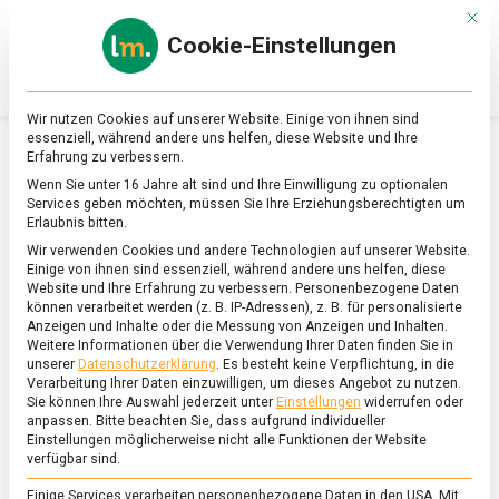
Skip
Mit d
to
Cookie-Einstellungen
content
lebensmittel
Das
Online-
Magazin
Wir nutzen Cookies auf unserer Website. Einige von ihnen sind
zu
essenziell, während andere uns helfen, diese Website und Ihre
Lebensmitteln
Erfahrung zu verbessern.
&
SCHLAGWORT:
MORCHELN
Wenn Sie unter 16 Jahre alt sind und Ihre Einwilligung zu optionalen
Ernährung
Services geben möchten, müssen Sie Ihre Erziehungsberechtigten um
Erlaubnis bitten.
Wir verwenden Cookies und andere Technologien auf unserer Website.
Einige von ihnen sind essenziell, während andere uns helfen, diese
Website und Ihre Erfahrung zu verbessern.
Personenbezogene Daten
können verarbeitet werden (z. B. IP-Adressen), z. B. für personalisierte
Anzeigen und Inhalte oder die Messung von Anzeigen und Inhalten.
Weitere Informationen über die Verwendung Ihrer Daten finden Sie in
unserer
Datenschutzerklärung
.
Es besteht keine Verpflichtung, in die
Verarbeitung Ihrer Daten einzuwilligen, um dieses Angebot zu nutzen.
Sie können Ihre Auswahl jederzeit unter
Einstellungen
widerrufen oder
anpassen.
Bitte beachten Sie, dass aufgrund individueller
Einstellungen möglicherweise nicht alle Funktionen der Website
verfügbar sind.
Einige Services verarbeiten personenbezogene Daten in den USA. Mit