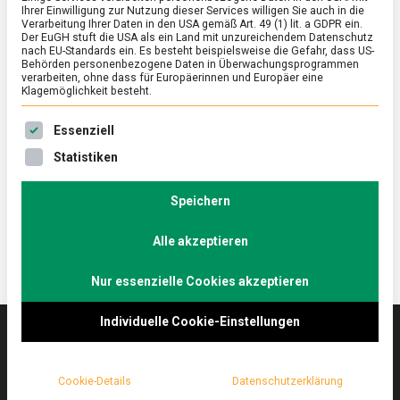
Ihrer Einwilligung zur Nutzung dieser Services willigen Sie auch in die
Verarbeitung Ihrer Daten in den USA gemäß Art. 49 (1) lit. a GDPR ein.
Der EuGH stuft die USA als ein Land mit unzureichendem Datenschutz
ERNÄHRUNG & GESUNDHEIT
/
FEATURED
nach EU-Standards ein. Es besteht beispielsweise die Gefahr, dass US-
Allerlei aus Leipzig
Behörden personenbezogene Daten in Überwachungsprogrammen
verarbeiten, ohne dass für Europäerinnen und Europäer eine
Klagemöglichkeit besteht.
on
5. Juni 2026
Johannes
Comment
Allerlei
Es folgt eine Liste der Service-Gruppen, für die eine Ein
aus
Hinter dem Kantinenklassiker zur Boulette mit
Essenziell
Leipzig
Kartoffelpüree steckt eigentlich ein barockes
Statistiken
Frühlingsgericht. Lebensmittelmagazin.de hat das
„Allerlei“ im berühmtesten Restaurant der …
Speichern
Alle akzeptieren
Nur essenzielle Cookies akzeptieren
Individuelle Cookie-Einstellungen
Das
lebensmittelmagazin
(.de) ist das Online-
Cookie-Details
Datenschutzerklärung
Magazin zu Ernährung & Lebensmitteln.