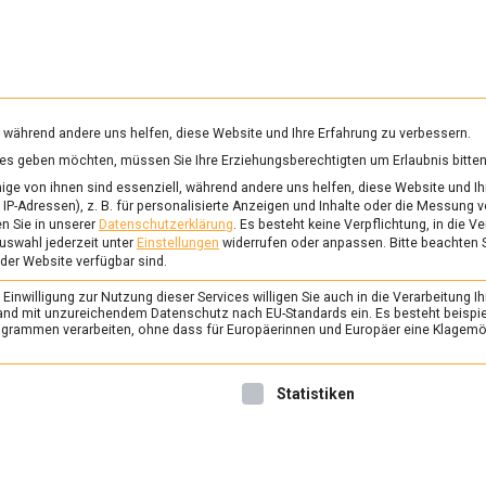
RUNG & GESUNDHEIT
WISSEN
WIRTSCHAFT
KULTU
mittelmagazin
, während andere uns helfen, diese Website und Ihre Erfahrung zu verbessern.
vices geben möchten, müssen Sie Ihre Erziehungsberechtigten um Erlaubnis bitten
STGARTEN
ge von ihnen sind essenziell, während andere uns helfen, diese Website und Ih
IP-Adressen), z. B. für personalisierte Anzeigen und Inhalte oder die Messung 
n Sie in unserer
Datenschutzerklärung
.
Es besteht keine Verpflichtung, in die V
uswahl jederzeit unter
Einstellungen
widerrufen oder anpassen.
Bitte beachten 
ERNÄHRUNG & GESUNDHEIT
/
FEAT
 der Website verfügbar sind.
Je früher der Somme
inwilligung zur Nutzung dieser Services willigen Sie auch in die Verarbeitung Ih
Klimawandel
n Land mit unzureichendem Datenschutz nach EU-Standards ein. Es besteht beispi
rammen verarbeiten, ohne dass für Europäerinnen und Europäer eine Klagemög
13. September 2024
Johanne
Vielleicht kann demnächst E
nwilligung erteilt werden kann. Die erste Service-Gruppe ist 
Statistiken
Freibadsaison gefeiert werd
hinterlässt seine Spuren unt
Obsternte. Wir …