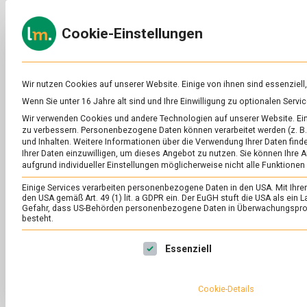
Skip
to
ERNÄH
Cookie-Einstellungen
content
lebens
Das
Online-
Magazin
zu
Wir nutzen Cookies auf unserer Website. Einige von ihnen sind essenziell
Lebensmitteln
Wenn Sie unter 16 Jahre alt sind und Ihre Einwilligung zu optionalen Ser
&
SCHLAGWORT:
OB
Wir verwenden Cookies und andere Technologien auf unserer Website. Eini
Ernährung
zu verbessern.
Personenbezogene Daten können verarbeitet werden (z. B. 
und Inhalten.
Weitere Informationen über die Verwendung Ihrer Daten finde
Ihrer Daten einzuwilligen, um dieses Angebot zu nutzen.
Sie können Ihre A
aufgrund individueller Einstellungen möglicherweise nicht alle Funktionen
Einige Services verarbeiten personenbezogene Daten in den USA. Mit Ihrer E
den USA gemäß Art. 49 (1) lit. a GDPR ein. Der EuGH stuft die USA als ei
Gefahr, dass US-Behörden personenbezogene Daten in Überwachungsprog
besteht.
Es folgt eine Liste der Service-Gruppen, für die eine Ei
Essenziell
Cookie-Details