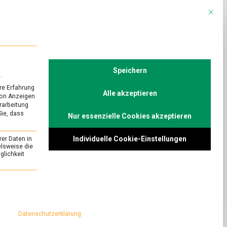
Mit die
R
POLITIK
TV
Speichern
.
re Erfahrung
Alle akzeptieren
von Anzeigen
erarbeitung
Sie, dass
Nur essenzielle Cookies akzeptieren
URED
r – Obstbau im
Individuelle Cookie-Einstellungen
rer Daten in
elsweise die
lichkeit
on
s
Comment
Je
früher
rntedank in der
essenziell und kann nicht abgewählt werden.
der
en. Der Klimawandel
Sommer
er anderem bei der
–
Datenschutzerklärung
Obstbau
im