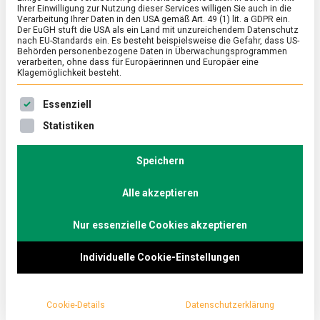
Obstbau im Klimawandel
Ihrer Einwilligung zur Nutzung dieser Services willigen Sie auch in die
Verarbeitung Ihrer Daten in den USA gemäß Art. 49 (1) lit. a GDPR ein.
on
Der EuGH stuft die USA als ein Land mit unzureichendem Datenschutz
13. September 2024
Johannes
Comment
nach EU-Standards ein. Es besteht beispielsweise die Gefahr, dass US-
Je
Behörden personenbezogene Daten in Überwachungsprogrammen
früher
verarbeiten, ohne dass für Europäerinnen und Europäer eine
der
Vielleicht kann demnächst Erntedank in der
Klagemöglichkeit besteht.
Sommer
–
Freibadsaison gefeiert werden. Der Klimawandel
Obstbau
Es folgt eine Liste der Service-Gruppen, für die eine Ein
Essenziell
hinterlässt seine Spuren unter anderem bei der
im
Klimawa
Statistiken
Obsternte. Wir waren im Obstgarten und haben
mit einem Pomologen gesprochen.
Speichern
Alle akzeptieren
Nur essenzielle Cookies akzeptieren
Individuelle Cookie-Einstellungen
Cookie-Details
Datenschutzerklärung