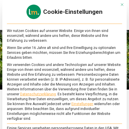
Skip
Mit d
to
Cookie-Einstellungen
content
lebensmittel
Das
Online-
Magazin
Wir nutzen Cookies auf unserer Website. Einige von ihnen sind
zu
essenziell, während andere uns helfen, diese Website und Ihre
Lebensmitteln
Erfahrung zu verbessern.
&
Wenn Sie unter 16 Jahre alt sind und Ihre Einwilligung zu optionalen
Ernährung
Services geben möchten, müssen Sie Ihre Erziehungsberechtigten um
Erlaubnis bitten.
Wir verwenden Cookies und andere Technologien auf unserer Website.
Einige von ihnen sind essenziell, während andere uns helfen, diese
Website und Ihre Erfahrung zu verbessern.
Personenbezogene Daten
können verarbeitet werden (z. B. IP-Adressen), z. B. für personalisierte
Anzeigen und Inhalte oder die Messung von Anzeigen und Inhalten.
Weitere Informationen über die Verwendung Ihrer Daten finden Sie in
unserer
Datenschutzerklärung
.
Es besteht keine Verpflichtung, in die
Verarbeitung Ihrer Daten einzuwilligen, um dieses Angebot zu nutzen.
ERNÄHRUNG & GESUNDHEIT
/
FEATURED
Sie können Ihre Auswahl jederzeit unter
Einstellungen
widerrufen oder
anpassen.
Bitte beachten Sie, dass aufgrund individueller
Je früher der Sommer –
Einstellungen möglicherweise nicht alle Funktionen der Website
verfügbar sind.
Einige Services verarbeiten personenbezogene Daten in den USA. Mit