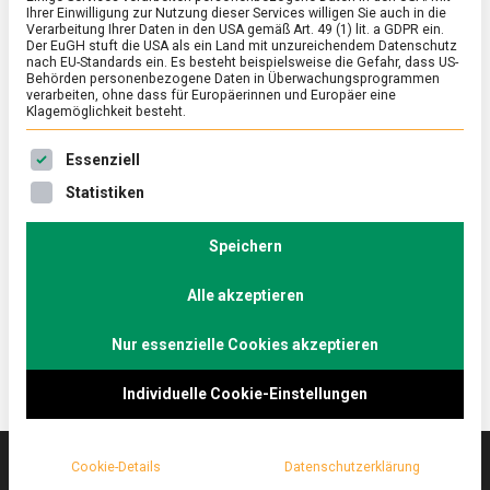
Ihrer Einwilligung zur Nutzung dieser Services willigen Sie auch in die
Verarbeitung Ihrer Daten in den USA gemäß Art. 49 (1) lit. a GDPR ein.
Der EuGH stuft die USA als ein Land mit unzureichendem Datenschutz
ERNÄHRUNG & GESUNDHEIT
/
FEATURED
nach EU-Standards ein. Es besteht beispielsweise die Gefahr, dass US-
Glibber mit Potenzial: Qualle als Frutti di
Behörden personenbezogene Daten in Überwachungsprogrammen
verarbeiten, ohne dass für Europäerinnen und Europäer eine
Mare
Klagemöglichkeit besteht.
on
4. Februar 2022
Johannes
Comment
Es folgt eine Liste der Service-Gruppen, für die eine Ein
Essenziell
Glibber
mit
Quallen bieten eine interessante Proteinquelle, derer
Statistiken
Potenzial:
sich die Wissenschaft seit geraumer Zeit
Qualle
angenommen hat. Dabei sind Quallen längst ein
als
Speichern
Frutti
traditionelles Lebensmittel. Lebensmittelmagazin.de
di
Alle akzeptieren
lässt es sich schmecken.
Mare
Nur essenzielle Cookies akzeptieren
Individuelle Cookie-Einstellungen
Cookie-Details
Datenschutzerklärung