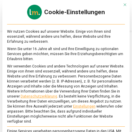
Skip
Mit d
to
Cookie-Einstellungen
content
lebensmittel
Das
Online-
Magazin
Wir nutzen Cookies auf unserer Website. Einige von ihnen sind
zu
essenziell, während andere uns helfen, diese Website und Ihre
Lebensmitteln
Erfahrung zu verbessern.
&
SCHLAGWORT:
OHRENQUALLEN
Wenn Sie unter 16 Jahre alt sind und Ihre Einwilligung zu optionalen
Ernährung
Services geben möchten, müssen Sie Ihre Erziehungsberechtigten um
Erlaubnis bitten.
Wir verwenden Cookies und andere Technologien auf unserer Website.
Einige von ihnen sind essenziell, während andere uns helfen, diese
Website und Ihre Erfahrung zu verbessern.
Personenbezogene Daten
können verarbeitet werden (z. B. IP-Adressen), z. B. für personalisierte
Anzeigen und Inhalte oder die Messung von Anzeigen und Inhalten.
Weitere Informationen über die Verwendung Ihrer Daten finden Sie in
unserer
Datenschutzerklärung
.
Es besteht keine Verpflichtung, in die
Verarbeitung Ihrer Daten einzuwilligen, um dieses Angebot zu nutzen.
Sie können Ihre Auswahl jederzeit unter
Einstellungen
widerrufen oder
anpassen.
Bitte beachten Sie, dass aufgrund individueller
Einstellungen möglicherweise nicht alle Funktionen der Website
verfügbar sind.
Einige Services verarbeiten personenbezogene Daten in den USA. Mit