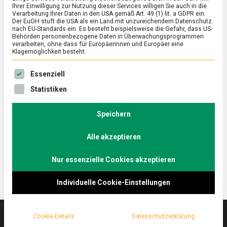
Ihrer Einwilligung zur Nutzung dieser Services willigen Sie auch in die
Verarbeitung Ihrer Daten in den USA gemäß Art. 49 (1) lit. a GDPR ein.
Der EuGH stuft die USA als ein Land mit unzureichendem Datenschutz
FEATURED
/
WISSEN
nach EU-Standards ein. Es besteht beispielsweise die Gefahr, dass US-
Osterlamm und Co. – internationale
Behörden personenbezogene Daten in Überwachungsprogrammen
verarbeiten, ohne dass für Europäerinnen und Europäer eine
Spezialitäten rund um Ostern
Klagemöglichkeit besteht.
on
8. April 2022
Johannes
Comment
Es folgt eine Liste der Service-Gruppen, für die eine Ein
Essenziell
Osterlamm
und
Ostern, das Fest der Auferstehung, ist der höchste
Statistiken
Co.
christliche Feiertag im Jahr. Weltweit feiern Christen
–
jeder Konfession dieses Fest. Zu den Traditionen
internationale
Speichern
Spezialitäten
und Gebräuchen gehören nicht nur Ostereier,
rund
Alle akzeptieren
sondern auch vielfältige Gebäcke und Speisen.
um
Ostern
Nur essenzielle Cookies akzeptieren
Individuelle Cookie-Einstellungen
Cookie-Details
Datenschutzerklärung