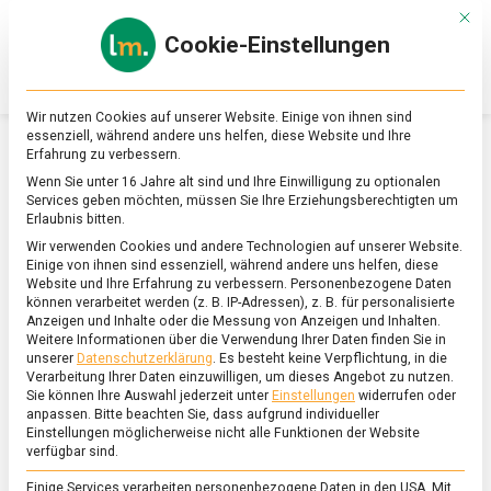
Skip
Mit d
to
Cookie-Einstellungen
content
lebensmittel
Das
Online-
Magazin
Wir nutzen Cookies auf unserer Website. Einige von ihnen sind
zu
essenziell, während andere uns helfen, diese Website und Ihre
Lebensmitteln
Erfahrung zu verbessern.
&
SCHLAGWORT:
OSTERSUPPE
Wenn Sie unter 16 Jahre alt sind und Ihre Einwilligung zu optionalen
Ernährung
Services geben möchten, müssen Sie Ihre Erziehungsberechtigten um
Erlaubnis bitten.
Wir verwenden Cookies und andere Technologien auf unserer Website.
Einige von ihnen sind essenziell, während andere uns helfen, diese
Website und Ihre Erfahrung zu verbessern.
Personenbezogene Daten
können verarbeitet werden (z. B. IP-Adressen), z. B. für personalisierte
Anzeigen und Inhalte oder die Messung von Anzeigen und Inhalten.
Weitere Informationen über die Verwendung Ihrer Daten finden Sie in
unserer
Datenschutzerklärung
.
Es besteht keine Verpflichtung, in die
Verarbeitung Ihrer Daten einzuwilligen, um dieses Angebot zu nutzen.
Sie können Ihre Auswahl jederzeit unter
Einstellungen
widerrufen oder
anpassen.
Bitte beachten Sie, dass aufgrund individueller
Einstellungen möglicherweise nicht alle Funktionen der Website
verfügbar sind.
Einige Services verarbeiten personenbezogene Daten in den USA. Mit