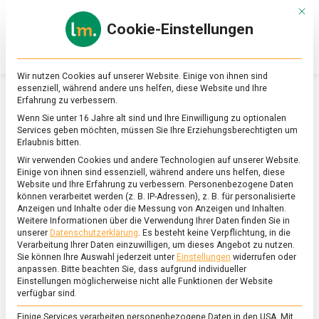
Skip
Mit d
to
Cookie-Einstellungen
content
lebensmittel
Das
Online-
Magazin
Wir nutzen Cookies auf unserer Website. Einige von ihnen sind
zu
essenziell, während andere uns helfen, diese Website und Ihre
Lebensmitteln
Erfahrung zu verbessern.
&
SCHLAGWORT:
PASTAMANUFAKTUR
Wenn Sie unter 16 Jahre alt sind und Ihre Einwilligung zu optionalen
Ernährung
Services geben möchten, müssen Sie Ihre Erziehungsberechtigten um
Erlaubnis bitten.
Wir verwenden Cookies und andere Technologien auf unserer Website.
Einige von ihnen sind essenziell, während andere uns helfen, diese
Website und Ihre Erfahrung zu verbessern.
Personenbezogene Daten
können verarbeitet werden (z. B. IP-Adressen), z. B. für personalisierte
Anzeigen und Inhalte oder die Messung von Anzeigen und Inhalten.
Weitere Informationen über die Verwendung Ihrer Daten finden Sie in
unserer
Datenschutzerklärung
.
Es besteht keine Verpflichtung, in die
Verarbeitung Ihrer Daten einzuwilligen, um dieses Angebot zu nutzen.
Sie können Ihre Auswahl jederzeit unter
Einstellungen
widerrufen oder
anpassen.
Bitte beachten Sie, dass aufgrund individueller
Einstellungen möglicherweise nicht alle Funktionen der Website
verfügbar sind.
Einige Services verarbeiten personenbezogene Daten in den USA. Mit