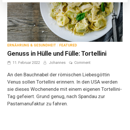
ERNÄHRUNG & GESUNDHEIT
/
FEATURED
Genuss in Hülle und Fülle: Tortellini
on
11. Februar 2022
Johannes
Comment
Genuss
in
An den Bauchnabel der römischen Liebesgöttin
Hülle
Venus sollen Tortellini erinnern. In den USA werden
und
sie dieses Wochenende mit einem eigenen Tortellini-
Fülle:
Tortellini
Tag gefeiert. Grund genug, nach Spandau zur
Pastamanufaktur zu fahren.