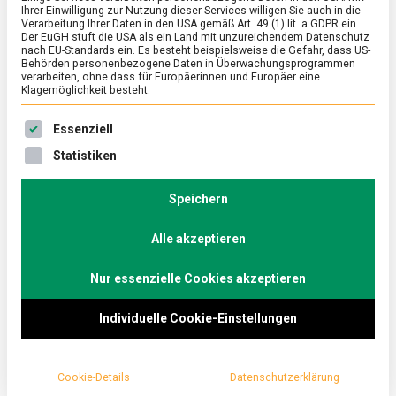
Ihrer Einwilligung zur Nutzung dieser Services willigen Sie auch in die
Verarbeitung Ihrer Daten in den USA gemäß Art. 49 (1) lit. a GDPR ein.
Der EuGH stuft die USA als ein Land mit unzureichendem Datenschutz
ERNÄHRUNG & GESUNDHEIT
/
FEATURED
nach EU-Standards ein. Es besteht beispielsweise die Gefahr, dass US-
Sagenhafte Nudeln aus Riesa
Behörden personenbezogene Daten in Überwachungsprogrammen
verarbeiten, ohne dass für Europäerinnen und Europäer eine
Klagemöglichkeit besteht.
on
8. Dezember 2023
Johannes
Comment
Sagenhafte
Es folgt eine Liste der Service-Gruppen, für die eine Ein
Nudeln
Ob Spirelli, Schmetterlinge oder Spaghetti, Nudeln
Essenziell
aus
landen hierzulande in allen Formen auf den Tellern
Statistiken
Riesa
oder in der Schüssel. Lebensmittelmagazin.de war
beim Marktführer für Teigwaren in den neuen
Speichern
Bundesländern: der Teigwaren Riesa GmbH.
Alle akzeptieren
Nur essenzielle Cookies akzeptieren
Individuelle Cookie-Einstellungen
Cookie-Details
Datenschutzerklärung