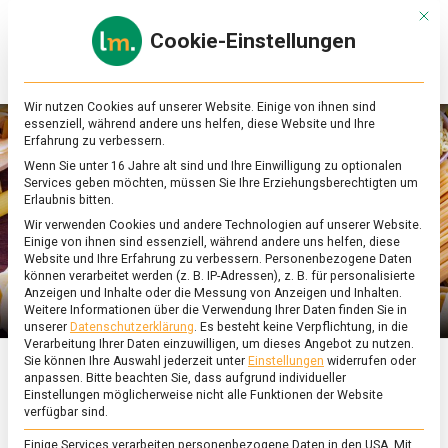
Skip
Mit d
to
Cookie-Einstellungen
content
lebensmittel
Das
Online-
Magazin
Wir nutzen Cookies auf unserer Website. Einige von ihnen sind
zu
essenziell, während andere uns helfen, diese Website und Ihre
Lebensmitteln
Erfahrung zu verbessern.
&
Wenn Sie unter 16 Jahre alt sind und Ihre Einwilligung zu optionalen
Ernährung
Services geben möchten, müssen Sie Ihre Erziehungsberechtigten um
Erlaubnis bitten.
Wir verwenden Cookies und andere Technologien auf unserer Website.
Einige von ihnen sind essenziell, während andere uns helfen, diese
Website und Ihre Erfahrung zu verbessern.
Personenbezogene Daten
können verarbeitet werden (z. B. IP-Adressen), z. B. für personalisierte
Anzeigen und Inhalte oder die Messung von Anzeigen und Inhalten.
Weitere Informationen über die Verwendung Ihrer Daten finden Sie in
unserer
Datenschutzerklärung
.
Es besteht keine Verpflichtung, in die
Verarbeitung Ihrer Daten einzuwilligen, um dieses Angebot zu nutzen.
Sie können Ihre Auswahl jederzeit unter
Einstellungen
widerrufen oder
anpassen.
Bitte beachten Sie, dass aufgrund individueller
ERNÄHRUNG & GESUNDHEIT
/
FEATURED
Einstellungen möglicherweise nicht alle Funktionen der Website
verfügbar sind.
Sagenhafte Nudeln aus
Einige Services verarbeiten personenbezogene Daten in den USA. Mit