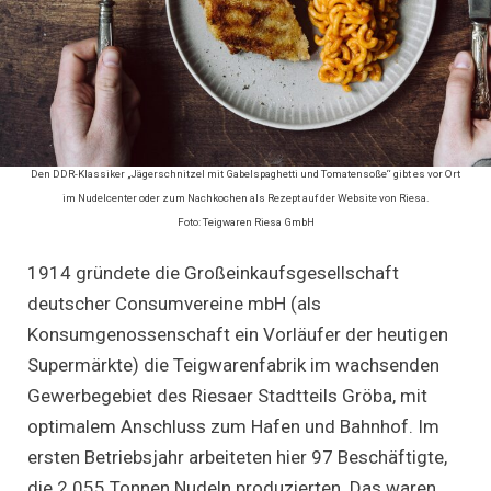
Den DDR-Klassiker „Jägerschnitzel mit Gabelspaghetti und Tomatensoße“ gibt es vor Ort
im Nudelcenter oder zum Nachkochen als Rezept auf der Website von Riesa.
Foto: Teigwaren Riesa GmbH
1914 gründete die Großeinkaufsgesellschaft
deutscher Consumvereine mbH (als
Konsumgenossenschaft ein Vorläufer der heutigen
Supermärkte) die Teigwarenfabrik im wachsenden
Gewerbegebiet des Riesaer Stadtteils Gröba, mit
optimalem Anschluss zum Hafen und Bahnhof. Im
ersten Betriebsjahr arbeiteten hier 97 Beschäftigte,
die 2.055 Tonnen Nudeln produzierten. Das waren