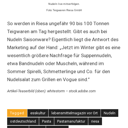
Nudeln live mitverfolgen.
Foto: Teigwaren Riesa GmbH
So werden in Riesa ungefähr 90 bis 100 Tonnen
Teigwaren am Tag hergestellt. Gibt es auch bei
Nudeln Saisonware? Eigentlich liegt die Antwort des
Marketing auf der Hand: „Jetzt im Winter gibt es eine
wesentlich größere Nachfrage für Suppennudeln,
etwa Bandnudeln oder Muscheln, während im
Sommer Spirelli, Schmetterlinge und Co. für den
Nudelsalat zum Grillen en Vogue sind.”
Artikel-Teaserbild (oben):
whitestorm – stock.adobe.com
Tagged
esskultur
lebensmittelmagazin vor Ort
Nudeln
ostdeutschland
Pasta
Pastamanufaktur
riesa