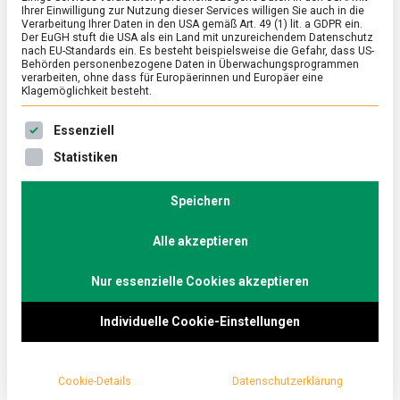
Ihrer Einwilligung zur Nutzung dieser Services willigen Sie auch in die
Riesa
Verarbeitung Ihrer Daten in den USA gemäß Art. 49 (1) lit. a GDPR ein.
Der EuGH stuft die USA als ein Land mit unzureichendem Datenschutz
nach EU-Standards ein. Es besteht beispielsweise die Gefahr, dass US-
on
8. Dezember 2023
Johannes
Comment
Behörden personenbezogene Daten in Überwachungsprogrammen
Sagenhaf
verarbeiten, ohne dass für Europäerinnen und Europäer eine
Nudeln
Klagemöglichkeit besteht.
aus
Ob Spirelli, Schmetterlinge oder Spaghetti,
Riesa
Es folgt eine Liste der Service-Gruppen, für die eine Ein
Essenziell
Nudeln landen hierzulande in allen Formen auf
Statistiken
dem Teller oder in der Schüssel.
Lebensmittelmagazin.de war beim Marktführer
Speichern
für Teigwaren in den neuen Bundesländern: der
Teigwaren Riesa GmbH.
Alle akzeptieren
Geradezu märchenhaft ist der Ursprung der Nudeln
Nur essenzielle Cookies akzeptieren
in Riesa. Das fängt beim Riesen an, der sich bei einer
Individuelle Cookie-Einstellungen
Rast vom Wandern am Elbufer den Sand aus dem
Stiefel kippt und so den Hügel erschafft auf dem
später die Stadt Riesa erbaut wurde. Der Sage nach
Cookie-Details
Datenschutzerklärung