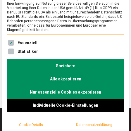
Ihrer Einwilligung zur Nutzung dieser Services willigen Sie auch in die
Verarbeitung Ihrer Daten in den USA gemäß Art. 49 (1) lit. a GDPR ein.
Der EuGH stuft die USA als ein Land mit unzureichendem Datenschutz
ERNÄHRUNG & GESUNDHEIT
/
FEATURED
nach EU-Standards ein. Es besteht beispielsweise die Gefahr, dass US-
Kulinarische Blütenträume: Lass
Behörden personenbezogene Daten in Überwachungsprogrammen
verarbeiten, ohne dass für Europäerinnen und Europäer eine
Blumen essen!
Klagemöglichkeit besteht.
on
26. August 2022
Johannes
Comment
Es folgt eine Liste der Service-Gruppen, für die eine Ein
Essenziell
Kulinarische
Blütenträume:
Blumen machen sich nicht nur auf dem Tisch gut,
Statistiken
Lass
sondern auch auf dem Teller.
Blumen
Lebensmittelmagazin.de hat eine Expertin für
essen!
Speichern
Blütenküche besucht.
Alle akzeptieren
Nur essenzielle Cookies akzeptieren
Individuelle Cookie-Einstellungen
Cookie-Details
Datenschutzerklärung
Das
lebensmittelmagazin
(.de) ist das Online-