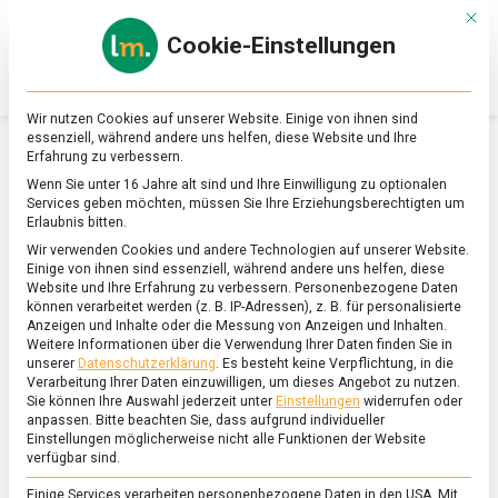
Skip
Mit d
to
Cookie-Einstellungen
content
lebensmittel
Das
Online-
Magazin
Wir nutzen Cookies auf unserer Website. Einige von ihnen sind
zu
essenziell, während andere uns helfen, diese Website und Ihre
Lebensmitteln
Erfahrung zu verbessern.
&
SCHLAGWORT:
PFINGSTROSEN
Wenn Sie unter 16 Jahre alt sind und Ihre Einwilligung zu optionalen
Ernährung
Services geben möchten, müssen Sie Ihre Erziehungsberechtigten um
Erlaubnis bitten.
Wir verwenden Cookies und andere Technologien auf unserer Website.
Einige von ihnen sind essenziell, während andere uns helfen, diese
Website und Ihre Erfahrung zu verbessern.
Personenbezogene Daten
können verarbeitet werden (z. B. IP-Adressen), z. B. für personalisierte
Anzeigen und Inhalte oder die Messung von Anzeigen und Inhalten.
Weitere Informationen über die Verwendung Ihrer Daten finden Sie in
unserer
Datenschutzerklärung
.
Es besteht keine Verpflichtung, in die
Verarbeitung Ihrer Daten einzuwilligen, um dieses Angebot zu nutzen.
Sie können Ihre Auswahl jederzeit unter
Einstellungen
widerrufen oder
anpassen.
Bitte beachten Sie, dass aufgrund individueller
Einstellungen möglicherweise nicht alle Funktionen der Website
verfügbar sind.
Einige Services verarbeiten personenbezogene Daten in den USA. Mit