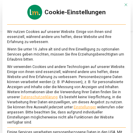
Skip
Mit d
to
Cookie-Einstellungen
content
lebensmittel
Das
Online-
Magazin
Wir nutzen Cookies auf unserer Website. Einige von ihnen sind
zu
essenziell, während andere uns helfen, diese Website und Ihre
Lebensmitteln
Erfahrung zu verbessern.
&
SCHLAGWORT:
RINGELBLUMEN
Wenn Sie unter 16 Jahre alt sind und Ihre Einwilligung zu optionalen
Ernährung
Services geben möchten, müssen Sie Ihre Erziehungsberechtigten um
Erlaubnis bitten.
Wir verwenden Cookies und andere Technologien auf unserer Website.
Einige von ihnen sind essenziell, während andere uns helfen, diese
Website und Ihre Erfahrung zu verbessern.
Personenbezogene Daten
können verarbeitet werden (z. B. IP-Adressen), z. B. für personalisierte
Anzeigen und Inhalte oder die Messung von Anzeigen und Inhalten.
Weitere Informationen über die Verwendung Ihrer Daten finden Sie in
unserer
Datenschutzerklärung
.
Es besteht keine Verpflichtung, in die
Verarbeitung Ihrer Daten einzuwilligen, um dieses Angebot zu nutzen.
Sie können Ihre Auswahl jederzeit unter
Einstellungen
widerrufen oder
anpassen.
Bitte beachten Sie, dass aufgrund individueller
Einstellungen möglicherweise nicht alle Funktionen der Website
verfügbar sind.
Einige Services verarbeiten personenbezogene Daten in den USA. Mit