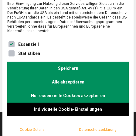
Ihrer Einwilligung zur Nutzung dieser Services willigen Sie auch in die
Verarbeitung Ihrer Daten in den USA gemäß Art. 49 (1) lit. a GDPR ein.
Der EuGH stuft die USA als ein Land mit unzureichendem Datenschutz
ERNÄHRUNG & GESUNDHEIT
/
FEATURED
nach EU-Standards ein. Es besteht beispielsweise die Gefahr, dass US-
Kulinarische Blütenträume: Lass
Behörden personenbezogene Daten in Überwachungsprogrammen
verarbeiten, ohne dass für Europäerinnen und Europäer eine
Blumen essen!
Klagemöglichkeit besteht.
on
26. August 2022
Johannes
Comment
Es folgt eine Liste der Service-Gruppen, für die eine Ein
Essenziell
Kulinarische
Blütenträume:
Blumen machen sich nicht nur auf dem Tisch gut,
Statistiken
Lass
sondern auch auf dem Teller.
Blumen
Lebensmittelmagazin.de hat eine Expertin für
essen!
Speichern
Blütenküche besucht.
Alle akzeptieren
Nur essenzielle Cookies akzeptieren
Individuelle Cookie-Einstellungen
Cookie-Details
Datenschutzerklärung
Das
lebensmittelmagazin
(.de) ist das Online-