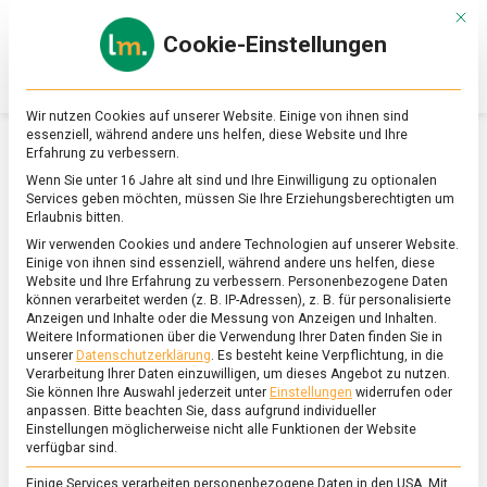
Skip
Mit d
to
Cookie-Einstellungen
content
lebensmittel
Das
Online-
Magazin
Wir nutzen Cookies auf unserer Website. Einige von ihnen sind
zu
essenziell, während andere uns helfen, diese Website und Ihre
Lebensmitteln
Erfahrung zu verbessern.
&
SCHLAGWORT:
ROSENBLÜTENPESTO
Wenn Sie unter 16 Jahre alt sind und Ihre Einwilligung zu optionalen
Ernährung
Services geben möchten, müssen Sie Ihre Erziehungsberechtigten um
Erlaubnis bitten.
Wir verwenden Cookies und andere Technologien auf unserer Website.
Einige von ihnen sind essenziell, während andere uns helfen, diese
Website und Ihre Erfahrung zu verbessern.
Personenbezogene Daten
können verarbeitet werden (z. B. IP-Adressen), z. B. für personalisierte
Anzeigen und Inhalte oder die Messung von Anzeigen und Inhalten.
Weitere Informationen über die Verwendung Ihrer Daten finden Sie in
unserer
Datenschutzerklärung
.
Es besteht keine Verpflichtung, in die
Verarbeitung Ihrer Daten einzuwilligen, um dieses Angebot zu nutzen.
Sie können Ihre Auswahl jederzeit unter
Einstellungen
widerrufen oder
anpassen.
Bitte beachten Sie, dass aufgrund individueller
Einstellungen möglicherweise nicht alle Funktionen der Website
verfügbar sind.
Einige Services verarbeiten personenbezogene Daten in den USA. Mit