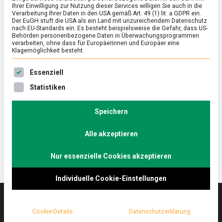
Ihrer Einwilligung zur Nutzung dieser Services willigen Sie auch in die
Verarbeitung Ihrer Daten in den USA gemäß Art. 49 (1) lit. a GDPR ein.
Der EuGH stuft die USA als ein Land mit unzureichendem Datenschutz
ERNÄHRUNG & GESUNDHEIT
/
FEATURED
nach EU-Standards ein. Es besteht beispielsweise die Gefahr, dass US-
Kulinarische Blütenträume: Lass
Behörden personenbezogene Daten in Überwachungsprogrammen
verarbeiten, ohne dass für Europäerinnen und Europäer eine
Blumen essen!
Klagemöglichkeit besteht.
on
26. August 2022
Johannes
Comment
Es folgt eine Liste der Service-Gruppen, für die eine Ein
Essenziell
Kulinarische
Blütenträume:
Blumen machen sich nicht nur auf dem Tisch gut,
Statistiken
Lass
sondern auch auf dem Teller.
Blumen
Lebensmittelmagazin.de hat eine Expertin für
essen!
Speichern
Blütenküche besucht.
Alle akzeptieren
Nur essenzielle Cookies akzeptieren
Individuelle Cookie-Einstellungen
Cookie-Details
Datenschutzerklärung
Das
lebensmittelmagazin
(.de) ist das Online-