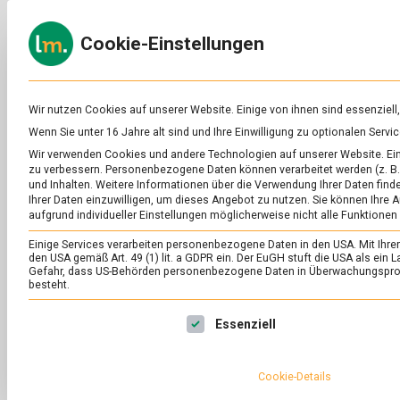
Skip
to
ERNÄH
Cookie-Einstellungen
content
lebens
Das
Online-
Magazin
zu
Wir nutzen Cookies auf unserer Website. Einige von ihnen sind essenziell
Lebensmitteln
Wenn Sie unter 16 Jahre alt sind und Ihre Einwilligung zu optionalen Ser
&
SCHLAGWORT:
RÜ
Wir verwenden Cookies und andere Technologien auf unserer Website. Eini
Ernährung
zu verbessern.
Personenbezogene Daten können verarbeitet werden (z. B. 
und Inhalten.
Weitere Informationen über die Verwendung Ihrer Daten finde
Ihrer Daten einzuwilligen, um dieses Angebot zu nutzen.
Sie können Ihre A
aufgrund individueller Einstellungen möglicherweise nicht alle Funktionen
Einige Services verarbeiten personenbezogene Daten in den USA. Mit Ihrer E
den USA gemäß Art. 49 (1) lit. a GDPR ein. Der EuGH stuft die USA als ei
Gefahr, dass US-Behörden personenbezogene Daten in Überwachungsprog
besteht.
Es folgt eine Liste der Service-Gruppen, für die eine Ei
Essenziell
Cookie-Details