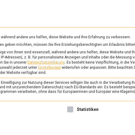
RUNG & GESUNDHEIT
WISSEN
WIRTSCHAFT
KULTU
mittelmagazin
, während andere uns helfen, diese Website und Ihre Erfahrung zu verbessern.
vices geben möchten, müssen Sie Ihre Erziehungsberechtigten um Erlaubnis bitten
CKVERFOLGBARKEIT
ge von ihnen sind essenziell, während andere uns helfen, diese Website und Ih
IP-Adressen), z. B. für personalisierte Anzeigen und Inhalte oder die Messung 
n Sie in unserer
Datenschutzerklärung
.
Es besteht keine Verpflichtung, in die V
uswahl jederzeit unter
Einstellungen
widerrufen oder anpassen.
Bitte beachten 
FEATURED
/
WIRTSCHAFT
 der Website verfügbar sind.
Blockchain für Lebens
inwilligung zur Nutzung dieser Services willigen Sie auch in die Verarbeitung Ih
Sicht auf Lieferkette
n Land mit unzureichendem Datenschutz nach EU-Standards ein. Es besteht beispi
rammen verarbeiten, ohne dass für Europäerinnen und Europäer eine Klagemög
14. Februar 2020
Johannes
Blockchain-Technologie ist 
nwilligung erteilt werden kann. Die erste Service-Gruppe ist 
Statistiken
Lebensmittelbereich hochin
Beispiel für eine schnelle un
Rückverfolgung. Welche Ch