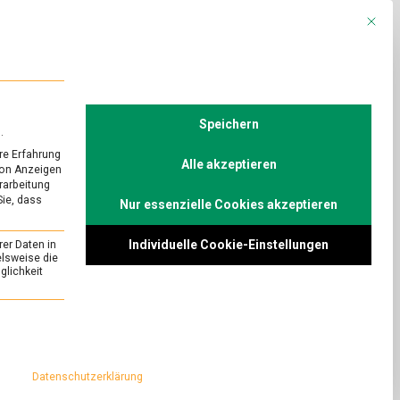
Mit die
R
POLITIK
TV
Speichern
.
re Erfahrung
Alle akzeptieren
von Anzeigen
erarbeitung
Sie, dass
Nur essenzielle Cookies akzeptieren
mittel: Freie
Individuelle Cookie-Einstellungen
rer Daten in
n?
elsweise die
lichkeit
on
Comment
Blockchain
für
auch für den
essenziell und kann nicht abgewählt werden.
Lebensmittel:
teressant, zum
Freie
d lückenlose
Sicht
Datenschutzerklärung
auf
ancen und
Lieferketten?