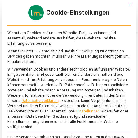
Skip
Mit d
to
Cookie-Einstellungen
content
lebensmittel
Das
Online-
Magazin
Wir nutzen Cookies auf unserer Website. Einige von ihnen sind
zu
essenziell, während andere uns helfen, diese Website und Ihre
Lebensmitteln
Erfahrung zu verbessern.
&
SCHLAGWORT:
SCHIENENBRÜCKE
Wenn Sie unter 16 Jahre alt sind und Ihre Einwilligung zu optionalen
Ernährung
Services geben möchten, müssen Sie Ihre Erziehungsberechtigten um
Erlaubnis bitten.
Wir verwenden Cookies und andere Technologien auf unserer Website.
Einige von ihnen sind essenziell, während andere uns helfen, diese
Website und Ihre Erfahrung zu verbessern.
Personenbezogene Daten
können verarbeitet werden (z. B. IP-Adressen), z. B. für personalisierte
Anzeigen und Inhalte oder die Messung von Anzeigen und Inhalten.
Weitere Informationen über die Verwendung Ihrer Daten finden Sie in
unserer
Datenschutzerklärung
.
Es besteht keine Verpflichtung, in die
Verarbeitung Ihrer Daten einzuwilligen, um dieses Angebot zu nutzen.
Sie können Ihre Auswahl jederzeit unter
Einstellungen
widerrufen oder
anpassen.
Bitte beachten Sie, dass aufgrund individueller
Einstellungen möglicherweise nicht alle Funktionen der Website
verfügbar sind.
Einige Services verarbeiten personenbezogene Daten in den USA. Mit