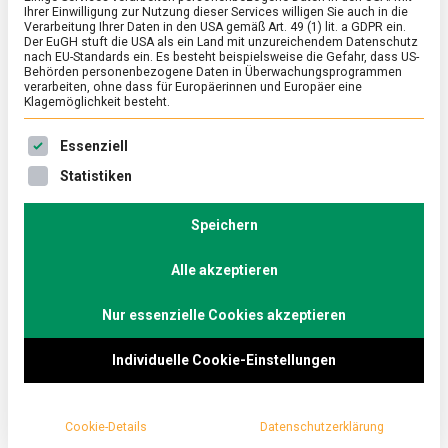
Ihrer Einwilligung zur Nutzung dieser Services willigen Sie auch in die
Verarbeitung Ihrer Daten in den USA gemäß Art. 49 (1) lit. a GDPR ein.
Der EuGH stuft die USA als ein Land mit unzureichendem Datenschutz
FEATURED
/
POLITIK
/
WIRTSCHAFT
nach EU-Standards ein. Es besteht beispielsweise die Gefahr, dass US-
Hilfsgüter in die Ukraine:
Behörden personenbezogene Daten in Überwachungsprogrammen
verarbeiten, ohne dass für Europäerinnen und Europäer eine
Zusammenarbeit der
Klagemöglichkeit besteht.
Lebensmittelwirtschaft mit der Politik
Es folgt eine Liste der Service-Gruppen, für die eine Ein
Essenziell
on
18. März 2022
Johannes
Comment
Statistiken
Hilfsgüter
in
Seit Anfang März rollen LKWs mit Nahrungsmitteln in
die
Speichern
Richtung Ukraine. Zentrale Bedeutung hat hier die
Ukraine:
Koordinierungsstelle des Bundesministeriums für
Zusammenarbeit
der
Alle akzeptieren
Ernährung und Landwirtschaft.
Lebensmittelwirtschaft
Lebensmittelmagazin.de hat mit Vertreter:innen der
mit
Nur essenzielle Cookies akzeptieren
der
Lebensmittelwirtschaft und des Ministeriums
Politik
gesprochen.
Individuelle Cookie-Einstellungen
Cookie-Details
Datenschutzerklärung