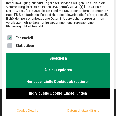
Ihrer Einwilligung zur Nutzung dieser Services willigen Sie auch in die
Verarbeitung Ihrer Daten in den USA gemäß Art. 49 (1) lit. a GDPR ein.
Der EuGH stuft die USA als ein Land mit unzureichendem Datenschutz
ERNÄHRUNG & GESUNDHEIT
/
FEATURED
/
KULTUR
nach EU-Standards ein. Es besteht beispielsweise die Gefahr, dass US-
Wo das Glück zu Hause ist: das
Behörden personenbezogene Daten in Überwachungsprogrammen
verarbeiten, ohne dass für Europäerinnen und Europäer eine
Schokoladenmuseum Köln
Klagemöglichkeit besteht.
on
19. September 2022
Johannes
Comment
Es folgt eine Liste der Service-Gruppen, für die eine Ein
Essenziell
Wo
das
Kulinarisches Köln, das ist Kölsch, Halve Hahn und
Statistiken
Glück
Kölscher Kaviar (Blutwurst). Eines der beliebtesten
zu
Museen Deutschlands feiert aber ein anderes …
Hause
Speichern
ist:
das
Alle akzeptieren
Schokoladenmuse
Köln
Nur essenzielle Cookies akzeptieren
Individuelle Cookie-Einstellungen
Das
lebensmittelmagazin
(.de) ist das Online-
Cookie-Details
Datenschutzerklärung
Magazin zu Ernährung & Lebensmitteln.