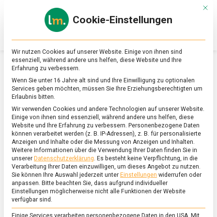
Skip
Mit d
to
Cookie-Einstellungen
content
lebensmittel
Das
Online-
Magazin
Wir nutzen Cookies auf unserer Website. Einige von ihnen sind
zu
essenziell, während andere uns helfen, diese Website und Ihre
Lebensmitteln
Erfahrung zu verbessern.
&
SCHLAGWORT:
SCHOKOLADENMUSEUM
Wenn Sie unter 16 Jahre alt sind und Ihre Einwilligung zu optionalen
Ernährung
Services geben möchten, müssen Sie Ihre Erziehungsberechtigten um
Erlaubnis bitten.
Wir verwenden Cookies und andere Technologien auf unserer Website.
Einige von ihnen sind essenziell, während andere uns helfen, diese
Website und Ihre Erfahrung zu verbessern.
Personenbezogene Daten
können verarbeitet werden (z. B. IP-Adressen), z. B. für personalisierte
Anzeigen und Inhalte oder die Messung von Anzeigen und Inhalten.
Weitere Informationen über die Verwendung Ihrer Daten finden Sie in
unserer
Datenschutzerklärung
.
Es besteht keine Verpflichtung, in die
Verarbeitung Ihrer Daten einzuwilligen, um dieses Angebot zu nutzen.
Sie können Ihre Auswahl jederzeit unter
Einstellungen
widerrufen oder
anpassen.
Bitte beachten Sie, dass aufgrund individueller
Einstellungen möglicherweise nicht alle Funktionen der Website
verfügbar sind.
Einige Services verarbeiten personenbezogene Daten in den USA. Mit