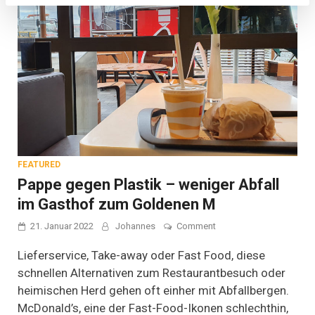
FEATURED
Pappe gegen Plastik – weniger Abfall
im Gasthof zum Goldenen M
on
21. Januar 2022
Johannes
Comment
Pappe
gegen
Lieferservice, Take-away oder Fast Food, diese
Plastik
schnellen Alternativen zum Restaurantbesuch oder
–
heimischen Herd gehen oft einher mit Abfallbergen.
weniger
Abfall
McDonald’s, eine der Fast-Food-Ikonen schlechthin,
im