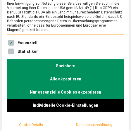
Ihrer Einwilligung zur Nutzung dieser Services willigen Sie auch in die
Verarbeitung Ihrer Daten in den USA gemäß Art. 49 (1) lit. a GDPR ein.
Der EuGH stuft die USA als ein Land mit unzureichendem Datenschutz
ERNÄHRUNG & GESUNDHEIT
/
FEATURED
/
WIRTSCHAFT
nach EU-Standards ein. Es besteht beispielsweise die Gefahr, dass US-
Wiedersehen macht Freude –
Behörden personenbezogene Daten in Überwachungsprogrammen
verarbeiten, ohne dass für Europäerinnen und Europäer eine
Mehrwegangebot und Pfandsysteme
Klagemöglichkeit besteht.
on
20. Oktober 2023
Johannes
Comment
Es folgt eine Liste der Service-Gruppen, für die eine Ein
Essenziell
Wiedersehen
macht
Ob To-go, Take-away oder Essen vom Lieferservice
Statistiken
Freude
– Genuss hinterlässt oftmals einen Abfallberg.
–
Gegen diesen wendet sich seit Anfang des Jahres
Mehrwegangebot
Speichern
und
ein als „Mehrwegangebotspflicht“ bezeichnetes
Pfandsysteme
Alle akzeptieren
Gesetz. Lebensmittelmagazin.de hat sich mit dem
Anbieter der marktführenden Mehrweglösung in der
Nur essenzielle Cookies akzeptieren
Gastronomie, Recup, unterhalten.
Individuelle Cookie-Einstellungen
Cookie-Details
Datenschutzerklärung