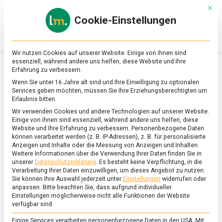
Skip
Mit d
to
Cookie-Einstellungen
content
lebensmittel
Das
Online-
Magazin
Wir nutzen Cookies auf unserer Website. Einige von ihnen sind
zu
essenziell, während andere uns helfen, diese Website und Ihre
Lebensmitteln
Erfahrung zu verbessern.
&
SCHLAGWORT:
TAKE-AWAY
Wenn Sie unter 16 Jahre alt sind und Ihre Einwilligung zu optionalen
Ernährung
Services geben möchten, müssen Sie Ihre Erziehungsberechtigten um
Erlaubnis bitten.
Wir verwenden Cookies und andere Technologien auf unserer Website.
Einige von ihnen sind essenziell, während andere uns helfen, diese
Website und Ihre Erfahrung zu verbessern.
Personenbezogene Daten
können verarbeitet werden (z. B. IP-Adressen), z. B. für personalisierte
Anzeigen und Inhalte oder die Messung von Anzeigen und Inhalten.
Weitere Informationen über die Verwendung Ihrer Daten finden Sie in
unserer
Datenschutzerklärung
.
Es besteht keine Verpflichtung, in die
Verarbeitung Ihrer Daten einzuwilligen, um dieses Angebot zu nutzen.
Sie können Ihre Auswahl jederzeit unter
Einstellungen
widerrufen oder
anpassen.
Bitte beachten Sie, dass aufgrund individueller
Einstellungen möglicherweise nicht alle Funktionen der Website
verfügbar sind.
Einige Services verarbeiten personenbezogene Daten in den USA. Mit