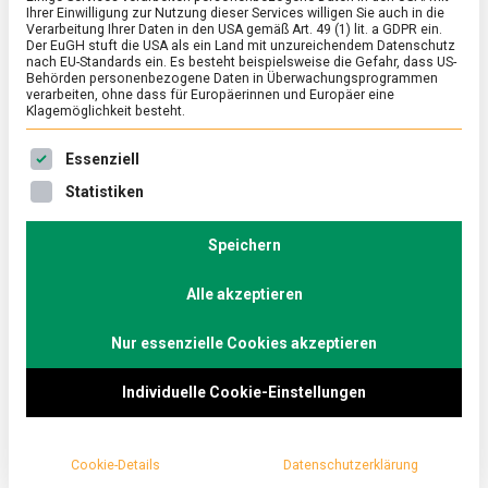
Ihrer Einwilligung zur Nutzung dieser Services willigen Sie auch in die
Verarbeitung Ihrer Daten in den USA gemäß Art. 49 (1) lit. a GDPR ein.
Der EuGH stuft die USA als ein Land mit unzureichendem Datenschutz
ERNÄHRUNG & GESUNDHEIT
/
FEATURED
nach EU-Standards ein. Es besteht beispielsweise die Gefahr, dass US-
Harte Schale, köstlicher Kern
Behörden personenbezogene Daten in Überwachungsprogrammen
verarbeiten, ohne dass für Europäerinnen und Europäer eine
Klagemöglichkeit besteht.
on
25. November 2022
Johannes
Comment
Harte
Es folgt eine Liste der Service-Gruppen, für die eine Ein
Schale,
Zu den winterlichen Genüssen gehört Walnüsse
Essenziell
köstlicher
knacken dazu. Einmal die Schale geöffnet, kann man
Statistiken
Kern
sich die herbwürzigen Kerne schmecken lassen. …
Speichern
Alle akzeptieren
Nur essenzielle Cookies akzeptieren
Individuelle Cookie-Einstellungen
Cookie-Details
Datenschutzerklärung