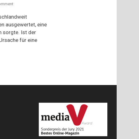
on
omment
„Meine
Suppe
schlandweit
ess‘
en ausgewertet, eine
ich
n sorgte. Ist der
nich“
–
Ursache für eine
Streit
um
den
Kinderteller