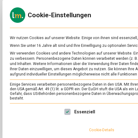
Skip
to
ERNÄH
Cookie-Einstellungen
content
lebens
Das
Online-
Magazin
zu
Wir nutzen Cookies auf unserer Website. Einige von ihnen sind essenziell
Lebensmitteln
Wenn Sie unter 16 Jahre alt sind und Ihre Einwilligung zu optionalen Ser
&
SCHLAGWORT:
ZU
Wir verwenden Cookies und andere Technologien auf unserer Website. Eini
Ernährung
zu verbessern.
Personenbezogene Daten können verarbeitet werden (z. B. 
und Inhalten.
Weitere Informationen über die Verwendung Ihrer Daten finde
Ihrer Daten einzuwilligen, um dieses Angebot zu nutzen.
Sie können Ihre A
aufgrund individueller Einstellungen möglicherweise nicht alle Funktionen
Einige Services verarbeiten personenbezogene Daten in den USA. Mit Ihrer E
den USA gemäß Art. 49 (1) lit. a GDPR ein. Der EuGH stuft die USA als ei
Gefahr, dass US-Behörden personenbezogene Daten in Überwachungsprog
besteht.
Es folgt eine Liste der Service-Gruppen, für die eine Ei
Essenziell
Cookie-Details