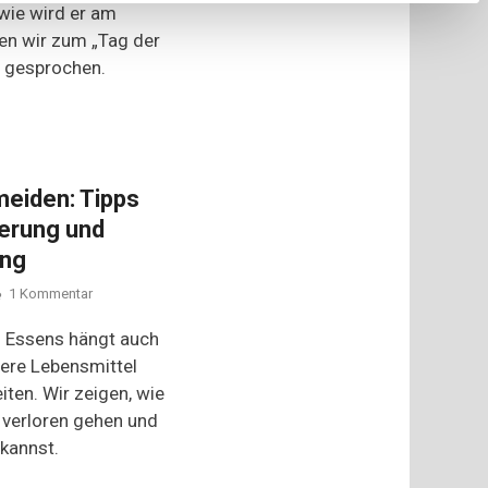
und
wie wird er am
mehr
en wir zum „Tag der
zum
„Tag
n gesprochen.
der
Tiefkühlkost“
meiden: Tipps
gerung und
ung
zu
1 Kommentar
Nährstoffverlust
vermeiden:
s Essens hängt auch
Tipps
sere Lebensmittel
für
iten. Wir zeigen, wie
eine
optimale
 verloren gehen und
Lagerung
 kannst.
und
schonende