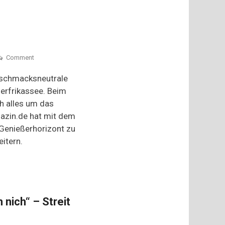
Zubereitung
on
Comment
Heiß
auf
geschmacksneutrale
Reis
erfrikassee. Beim
h alles um das
azin.de hat mit dem
 Genießerhorizont zu
itern.
 nich“ – Streit