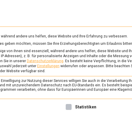
RUNG & GESUNDHEIT
WISSEN
WIRTSCHAFT
KULTU
mittelmagazin
, während andere uns helfen, diese Website und Ihre Erfahrung zu verbessern.
vices geben möchten, müssen Sie Ihre Erziehungsberechtigten um Erlaubnis bitten
BEREITUNG
ge von ihnen sind essenziell, während andere uns helfen, diese Website und Ih
IP-Adressen), z. B. für personalisierte Anzeigen und Inhalte oder die Messung 
n Sie in unserer
Datenschutzerklärung
.
Es besteht keine Verpflichtung, in die V
uswahl jederzeit unter
Einstellungen
widerrufen oder anpassen.
Bitte beachten 
ERNÄHRUNG & GESUNDHEIT
/
FEAT
 der Website verfügbar sind.
TK-Fisch: Wissenswe
inwilligung zur Nutzung dieser Services willigen Sie auch in die Verarbeitung Ih
Nachhaltigkeit und m
n Land mit unzureichendem Datenschutz nach EU-Standards ein. Es besteht beispi
rammen verarbeiten, ohne dass für Europäerinnen und Europäer eine Klagemög
der Tiefkühlkost“
6. März 2021
Johannes
nwilligung erteilt werden kann. Die erste Service-Gruppe ist 
Statistiken
Fisch aus der Tiefkühltruhe 
Tiefgefrieren eingeschlosse
Tisch zu Hause. Welchen Weg