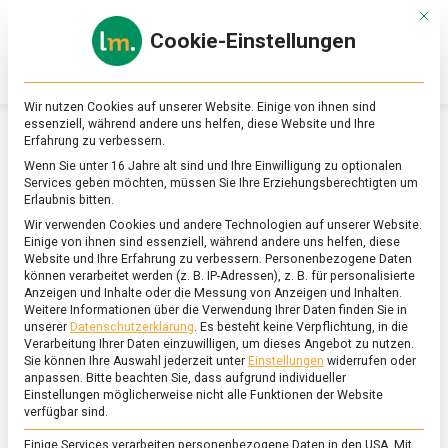
Skip
Mit d
to
Cookie-Einstellungen
content
lebensmittel
Das
Online-
Magazin
Wir nutzen Cookies auf unserer Website. Einige von ihnen sind
zu
essenziell, während andere uns helfen, diese Website und Ihre
Lebensmitteln
Erfahrung zu verbessern.
&
SCHLAGWORT:
ZUTATEN
Wenn Sie unter 16 Jahre alt sind und Ihre Einwilligung zu optionalen
Ernährung
Services geben möchten, müssen Sie Ihre Erziehungsberechtigten um
Erlaubnis bitten.
Wir verwenden Cookies und andere Technologien auf unserer Website.
Einige von ihnen sind essenziell, während andere uns helfen, diese
Website und Ihre Erfahrung zu verbessern.
Personenbezogene Daten
können verarbeitet werden (z. B. IP-Adressen), z. B. für personalisierte
Anzeigen und Inhalte oder die Messung von Anzeigen und Inhalten.
Weitere Informationen über die Verwendung Ihrer Daten finden Sie in
unserer
Datenschutzerklärung
.
Es besteht keine Verpflichtung, in die
Verarbeitung Ihrer Daten einzuwilligen, um dieses Angebot zu nutzen.
Sie können Ihre Auswahl jederzeit unter
Einstellungen
widerrufen oder
anpassen.
Bitte beachten Sie, dass aufgrund individueller
Einstellungen möglicherweise nicht alle Funktionen der Website
verfügbar sind.
Einige Services verarbeiten personenbezogene Daten in den USA. Mit