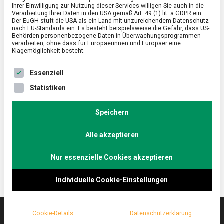
Ihrer Einwilligung zur Nutzung dieser Services willigen Sie auch in die
Verarbeitung Ihrer Daten in den USA gemäß Art. 49 (1) lit. a GDPR ein.
Der EuGH stuft die USA als ein Land mit unzureichendem Datenschutz
FEATURED
/
WIRTSCHAFT
nach EU-Standards ein. Es besteht beispielsweise die Gefahr, dass US-
Vanillin aus Holzabfällen: Neues,
Behörden personenbezogene Daten in Überwachungsprogrammen
verarbeiten, ohne dass für Europäerinnen und Europäer eine
energieeffizientes Verfahren aus Mainz
Klagemöglichkeit besteht.
on
19. Juni 2020
Johannes
Comment
Es folgt eine Liste der Service-Gruppen, für die eine Ein
Essenziell
Vanillin
aus
Ein Chemiker hat ein Verfahren entwickelt, Vanillin
Statistiken
Holzabfällen:
umweltverträglich, effizient und
Neues,
ressourcenschonend, aber vor allem unglaublich
energieeffizientes
Speichern
Verfahren
günstig herzustellen – aus Holzabfällen. Wir haben
aus
Alle akzeptieren
mit ihm gesprochen.
Mainz
Nur essenzielle Cookies akzeptieren
Individuelle Cookie-Einstellungen
Cookie-Details
Datenschutzerklärung