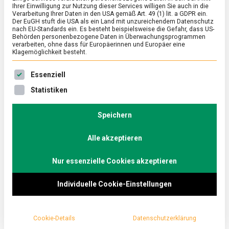
Ihrer Einwilligung zur Nutzung dieser Services willigen Sie auch in die
Verarbeitung Ihrer Daten in den USA gemäß Art. 49 (1) lit. a GDPR ein.
POLITIK
/
TV
Der EuGH stuft die USA als ein Land mit unzureichendem Datenschutz
nach EU-Standards ein. Es besteht beispielsweise die Gefahr, dass US-
Coronakrise: Was sind
Behörden personenbezogene Daten in Überwachungsprogrammen
verarbeiten, ohne dass für Europäerinnen und Europäer eine
Klagemöglichkeit besteht.
die Learnings … für
Es folgt eine Liste der Service-Gruppen, für die eine Ein
Essenziell
Wirtschaft, Politik und
Statistiken
Europa – „Berliner
Speichern
Rezepte“ mit Bärbel Bas
Alle akzeptieren
Nur essenzielle Cookies akzeptieren
(SPD)
Individuelle Cookie-Einstellungen
on
3. Juli 2020
redaktion
Comment
Coronakrise:
Was
sind
Was hat sich durch die Coronakrise verändert und
Cookie-Details
Datenschutzerklärung
die