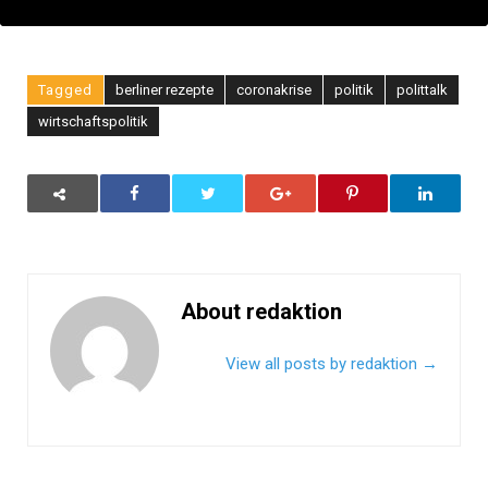
Tagged
berliner rezepte
coronakrise
politik
polittalk
wirtschaftspolitik
About redaktion
View all posts by redaktion
→