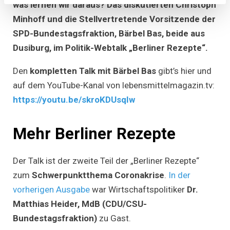
Learnings
was lernen wir daraus? Das diskutierten Christoph
…
Minhoff und die Stellvertretende Vorsitzende der
für
Wirtschaft,
SPD-Bundestagsfraktion,
Bärbel Bas,
beide aus
Politik
und
Dusiburg, im Politik-Webtalk „Berliner Rezepte“.
Europa
–
„Berliner
Den
kompletten Talk
mit Bärbel Bas
gibt’s hier und
Rezepte“
mit
auf dem YouTube-Kanal von lebensmittelmagazin.tv:
Bärbel
https://youtu.be/skroKDUsqIw
Bas
(SPD)
Mehr Berliner Rezepte
Der Talk ist der zweite Teil der „Berliner Rezepte“
zum
Schwerpunktthema Coronakrise
.
In der
vorherigen Ausgabe
war Wirtschaftspolitiker
Dr.
Matthias Heider, MdB (CDU/CSU-
Bundestagsfraktion)
zu Gast.