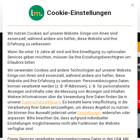
Skip
Mit d
to
Cookie-Einstellungen
content
lebensmittel
Das
Online-
Magazin
Wir nutzen Cookies auf unserer Website. Einige von ihnen sind
zu
essenziell, während andere uns helfen, diese Website und Ihre
Lebensmitteln
Erfahrung zu verbessern.
&
Wenn Sie unter 16 Jahre alt sind und Ihre Einwilligung zu optionalen
Ernährung
Services geben möchten, müssen Sie Ihre Erziehungsberechtigten um
Erlaubnis bitten.
Sie sehen gerade einen Platzhalterinhalt von
YouTub
dass
Wir verwenden Cookies und andere Technologien auf unserer Website.
Einige von ihnen sind essenziell, während andere uns helfen, diese
Website und Ihre Erfahrung zu verbessern.
Personenbezogene Daten
können verarbeitet werden (z. B. IP-Adressen), z. B. für personalisierte
Anzeigen und Inhalte oder die Messung von Anzeigen und Inhalten.
Weitere Informationen über die Verwendung Ihrer Daten finden Sie in
Erfor
unserer
Datenschutzerklärung
.
Es besteht keine Verpflichtung, in die
Verarbeitung Ihrer Daten einzuwilligen, um dieses Angebot zu nutzen.
Sie können Ihre Auswahl jederzeit unter
Einstellungen
widerrufen oder
anpassen.
Bitte beachten Sie, dass aufgrund individueller
Einstellungen möglicherweise nicht alle Funktionen der Website
verfügbar sind.
Einige Services verarbeiten personenbezogene Daten in den USA. Mit