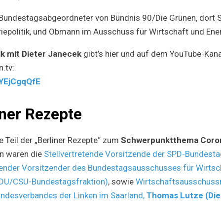
„Berliner
Rezepte“
 Bundestagsabgeordneter von Bündnis 90/Die Grünen, dort Sp
mit
Dieter
riepolitik, und Obmann im Ausschuss für Wirtschaft und Ener
Janecek
(Grüne)
lk
mit Dieter Janecek
gibt’s hier und auf dem YouTube-Kana
n.tv:
jYEjCgqQfE
ner Rezepte
rte Teil der „Berliner Rezepte“ zum
Schwerpunktthema Coron
n waren die
Stellvertretende Vorsitzende der SPD-Bundesta
etender Vorsitzender des Bundestagsausschusses für Wirtsc
DU/CSU-Bundestagsfraktion)
, sowie
Wirtschaftsausschuss
andesverbandes der Linken im Saarland,
Thomas Lutze (Die