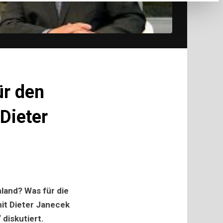
ür den
Dieter
r
land? Was für die
mit Dieter Janecek
 diskutiert.