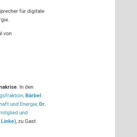
recher für digitale
gie.
l von
akrise
. In den
gsfraktion,
Bärbel
haft und Energie,
Dr.
mitglied und
 Linke)
, zu Gast.