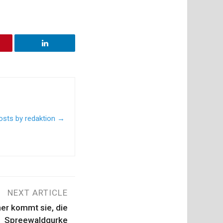
posts by redaktion
→
NEXT ARTICLE
her kommt sie, die
Spreewaldgurke