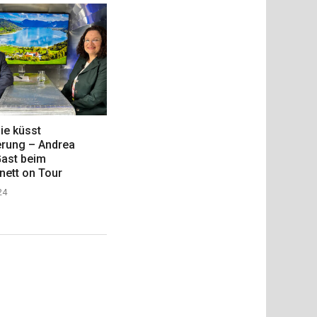
e küsst
erung – Andrea
Gast beim
nett on Tour
24