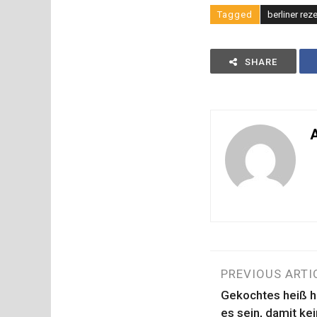
Tagged
berliner rez
SHARE
A
Beitragsn
PREVIOUS ARTI
Gekochtes heiß ha
es sein, damit ke