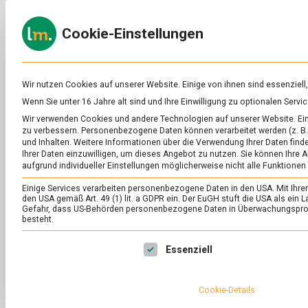
Skip
to
ERNÄH
Cookie-Einstellungen
content
lebens
Das
Online-
Magazin
zu
Wir nutzen Cookies auf unserer Website. Einige von ihnen sind essenziell
Lebensmitteln
Wenn Sie unter 16 Jahre alt sind und Ihre Einwilligung zu optionalen Ser
&
Wir verwenden Cookies und andere Technologien auf unserer Website. Eini
Ernährung
zu verbessern.
Personenbezogene Daten können verarbeitet werden (z. B. 
und Inhalten.
Weitere Informationen über die Verwendung Ihrer Daten finde
Ihrer Daten einzuwilligen, um dieses Angebot zu nutzen.
Sie können Ihre A
aufgrund individueller Einstellungen möglicherweise nicht alle Funktionen
Sie sehen gerade einen Platzhalter
Einige Services verarbeiten personenbezogene Daten in den USA. Mit Ihrer E
den USA gemäß Art. 49 (1) lit. a GDPR ein. Der EuGH stuft die USA als ei
Gefahr, dass US-Behörden personenbezogene Daten in Überwachungsprog
besteht.
Es folgt eine Liste der Service-Gruppen, für die eine Ei
Essenziell
Cookie-Details