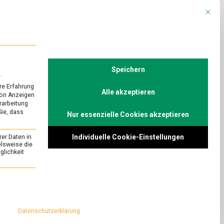
Mit die
R
POLITIK
TV
Speichern
.
re Erfahrung
Alle akzeptieren
von Anzeigen
erarbeitung
Sie, dass
Nur essenzielle Cookies akzeptieren
Sie auf die Schaltfläche unten. Bitte
.
Individuelle Cookie-Einstellungen
rer Daten in
elsweise die
lichkeit
essenziell und kann nicht abgewählt werden.
Datenschutzerklärung