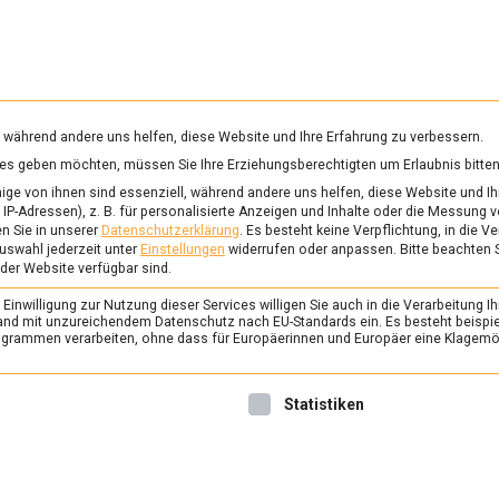
RUNG & GESUNDHEIT
WISSEN
WIRTSCHAFT
KULTU
mittelmagazin
, während andere uns helfen, diese Website und Ihre Erfahrung zu verbessern.
vices geben möchten, müssen Sie Ihre Erziehungsberechtigten um Erlaubnis bitten
ge von ihnen sind essenziell, während andere uns helfen, diese Website und Ih
IP-Adressen), z. B. für personalisierte Anzeigen und Inhalte oder die Messung 
n Sie in unserer
Datenschutzerklärung
.
Es besteht keine Verpflichtung, in die V
uswahl jederzeit unter
Einstellungen
widerrufen oder anpassen.
Bitte beachten 
 der Website verfügbar sind.
inhalt von
YouTube
. Um auf den eigentlichen Inhalt zuzugreifen, klicken 
beachten Sie, dass dabei Daten an Drittanbieter weitergegeben werden
inwilligung zur Nutzung dieser Services willigen Sie auch in die Verarbeitung Ih
n Land mit unzureichendem Datenschutz nach EU-Standards ein. Es besteht beispi
Mehr Informationen
rammen verarbeiten, ohne dass für Europäerinnen und Europäer eine Klagemög
Inhalt entsperren
nwilligung erteilt werden kann. Die erste Service-Gruppe ist 
Statistiken
Erforderlichen Service akzeptieren und Inhalte entsperren