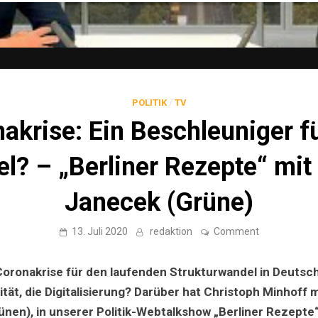
POLITIK
/
TV
akrise: Ein Beschleuniger f
l? – „Berliner Rezepte“ mit 
Janecek (Grüne)
on
13. Juli 2020
redaktion
Comment
Coronakrise:
Ein
Beschleunige
oronakrise für den laufenden Strukturwandel in Deutsch
für
den
lität, die Digitalisierung? Darüber hat Christoph Minhoff 
Wandel?
ünen), in unserer Politik-Webtalkshow „Berliner Rezepte“
–